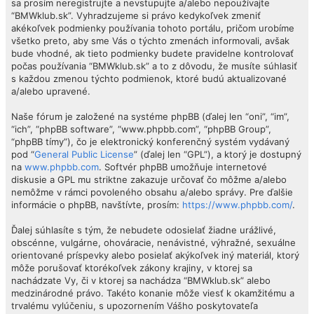
sa prosím neregistrujte a nevstupujte a/alebo nepoužívajte
“BMWklub.sk”. Vyhradzujeme si právo kedykoľvek zmeniť
akékoľvek podmienky používania tohoto portálu, pričom urobíme
všetko preto, aby sme Vás o týchto zmenách informovali, avšak
bude vhodné, ak tieto podmienky budete pravidelne kontrolovať
počas používania “BMWklub.sk” a to z dôvodu, že musíte súhlasiť
s každou zmenou týchto podmienok, ktoré budú aktualizované
a/alebo upravené.
Naše fórum je založené na systéme phpBB (ďalej len “oni”, “im”,
“ich”, “phpBB software”, “www.phpbb.com”, “phpBB Group”,
“phpBB tímy”), čo je elektronický konferenčný systém vydávaný
pod “
General Public License
” (ďalej len “GPL”), a ktorý je dostupný
na
www.phpbb.com
. Softvér phpBB umožňuje internetové
diskusie a GPL mu striktne zakazuje určovať čo môžme a/alebo
nemôžme v rámci povoleného obsahu a/alebo správy. Pre ďalšie
informácie o phpBB, navštívte, prosím:
https://www.phpbb.com/
.
Ďalej súhlasíte s tým, že nebudete odosielať žiadne urážlivé,
obscénne, vulgárne, ohováracie, nenávistné, výhražné, sexuálne
orientované príspevky alebo posielať akýkoľvek iný materiál, ktorý
môže porušovať ktorékoľvek zákony krajiny, v ktorej sa
nachádzate Vy, či v ktorej sa nachádza “BMWklub.sk” alebo
medzinárodné právo. Takéto konanie môže viesť k okamžitému a
trvalému vylúčeniu, s upozornením Vášho poskytovateľa