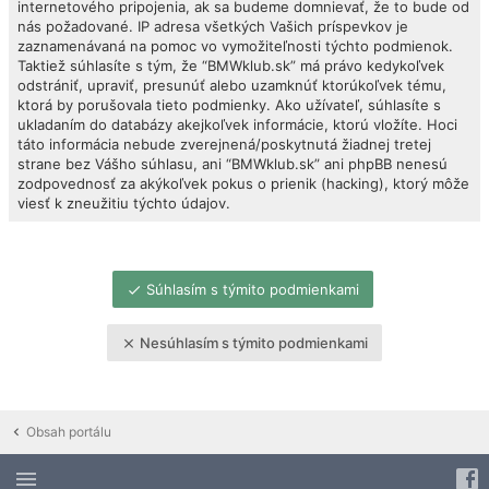
internetového pripojenia, ak sa budeme domnievať, že to bude od
nás požadované. IP adresa všetkých Vašich príspevkov je
zaznamenávaná na pomoc vo vymožiteľnosti týchto podmienok.
Taktiež súhlasíte s tým, že “BMWklub.sk” má právo kedykoľvek
odstrániť, upraviť, presunúť alebo uzamknúť ktorúkoľvek tému,
ktorá by porušovala tieto podmienky. Ako užívateľ, súhlasíte s
ukladaním do databázy akejkoľvek informácie, ktorú vložíte. Hoci
táto informácia nebude zverejnená/poskytnutá žiadnej tretej
strane bez Vášho súhlasu, ani “BMWklub.sk” ani phpBB nenesú
zodpovednosť za akýkoľvek pokus o prienik (hacking), ktorý môže
viesť k zneužitiu týchto údajov.
Súhlasím s týmito podmienkami
Nesúhlasím s týmito podmienkami
Obsah portálu