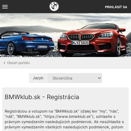
PRIHLÁSIŤ SA
Obsah portálu
Jazyk:
BMWklub.sk - Registrácia
Registráciou a vstupom na “BMWklub.sk” (ďalej len “my”, “nás”,
“náš”, “BMWklub.sk”, “https://www.bmwklub.sk”), súhlasíte s
právnym vymedzením nasledujúcich podmienok. Ak nesúhlasíte s
právnym vymedzením všetkých nasledujúcich podmienok, potom