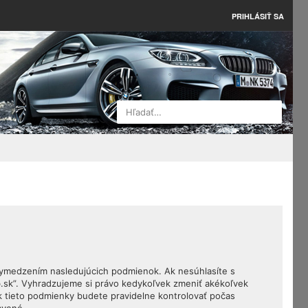
PRIHLÁSIŤ SA
Hľadať…
 vymedzením nasledujúcich podmienok. Ak nesúhlasíte s
.sk”. Vyhradzujeme si právo kedykoľvek zmeniť akékoľvek
k tieto podmienky budete pravidelne kontrolovať počas