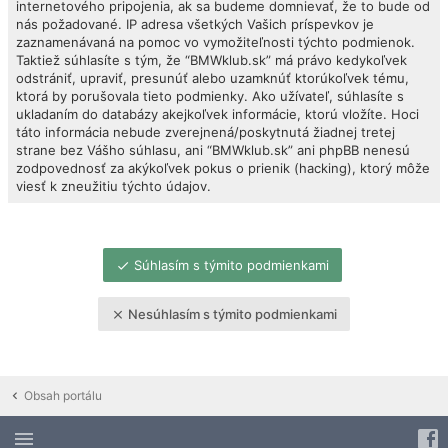
internetového pripojenia, ak sa budeme domnievať, že to bude od
nás požadované. IP adresa všetkých Vašich príspevkov je
zaznamenávaná na pomoc vo vymožiteľnosti týchto podmienok.
Taktiež súhlasíte s tým, že “BMWklub.sk” má právo kedykoľvek
odstrániť, upraviť, presunúť alebo uzamknúť ktorúkoľvek tému,
ktorá by porušovala tieto podmienky. Ako užívateľ, súhlasíte s
ukladaním do databázy akejkoľvek informácie, ktorú vložíte. Hoci
táto informácia nebude zverejnená/poskytnutá žiadnej tretej
strane bez Vášho súhlasu, ani “BMWklub.sk” ani phpBB nenesú
zodpovednosť za akýkoľvek pokus o prienik (hacking), ktorý môže
viesť k zneužitiu týchto údajov.
Súhlasím s týmito podmienkami
Nesúhlasím s týmito podmienkami
Obsah portálu