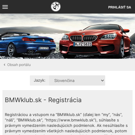
PRIHLÁSIŤ SA
Obsah portálu
Jazyk:
BMWklub.sk - Registrácia
Registráciou a vstupom na “BMWklub.sk” (ďalej len “my”, “nás”,
“náš”, “BMWklub.sk”, “https://www.bmwklub.sk”), súhlasíte s
právnym vymedzením nasledujúcich podmienok. Ak nesúhlasíte s
právnym vymedzením všetkých nasledujúcich podmienok, potom