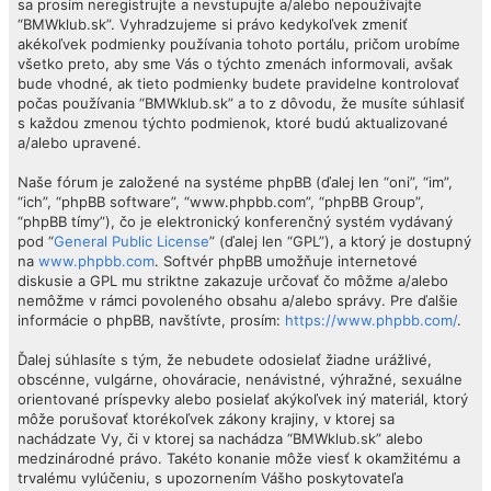
sa prosím neregistrujte a nevstupujte a/alebo nepoužívajte
“BMWklub.sk”. Vyhradzujeme si právo kedykoľvek zmeniť
akékoľvek podmienky používania tohoto portálu, pričom urobíme
všetko preto, aby sme Vás o týchto zmenách informovali, avšak
bude vhodné, ak tieto podmienky budete pravidelne kontrolovať
počas používania “BMWklub.sk” a to z dôvodu, že musíte súhlasiť
s každou zmenou týchto podmienok, ktoré budú aktualizované
a/alebo upravené.
Naše fórum je založené na systéme phpBB (ďalej len “oni”, “im”,
“ich”, “phpBB software”, “www.phpbb.com”, “phpBB Group”,
“phpBB tímy”), čo je elektronický konferenčný systém vydávaný
pod “
General Public License
” (ďalej len “GPL”), a ktorý je dostupný
na
www.phpbb.com
. Softvér phpBB umožňuje internetové
diskusie a GPL mu striktne zakazuje určovať čo môžme a/alebo
nemôžme v rámci povoleného obsahu a/alebo správy. Pre ďalšie
informácie o phpBB, navštívte, prosím:
https://www.phpbb.com/
.
Ďalej súhlasíte s tým, že nebudete odosielať žiadne urážlivé,
obscénne, vulgárne, ohováracie, nenávistné, výhražné, sexuálne
orientované príspevky alebo posielať akýkoľvek iný materiál, ktorý
môže porušovať ktorékoľvek zákony krajiny, v ktorej sa
nachádzate Vy, či v ktorej sa nachádza “BMWklub.sk” alebo
medzinárodné právo. Takéto konanie môže viesť k okamžitému a
trvalému vylúčeniu, s upozornením Vášho poskytovateľa