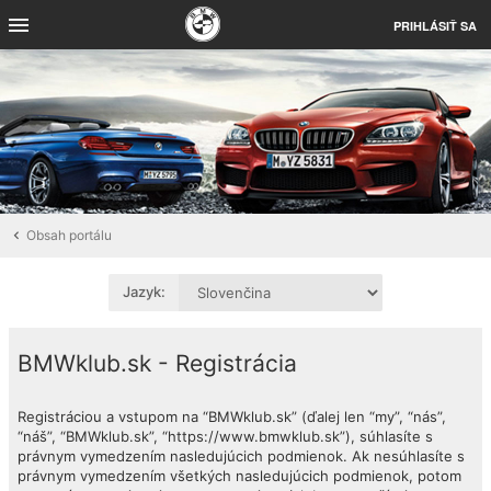
PRIHLÁSIŤ SA
Obsah portálu
Jazyk:
BMWklub.sk - Registrácia
Registráciou a vstupom na “BMWklub.sk” (ďalej len “my”, “nás”,
“náš”, “BMWklub.sk”, “https://www.bmwklub.sk”), súhlasíte s
právnym vymedzením nasledujúcich podmienok. Ak nesúhlasíte s
právnym vymedzením všetkých nasledujúcich podmienok, potom