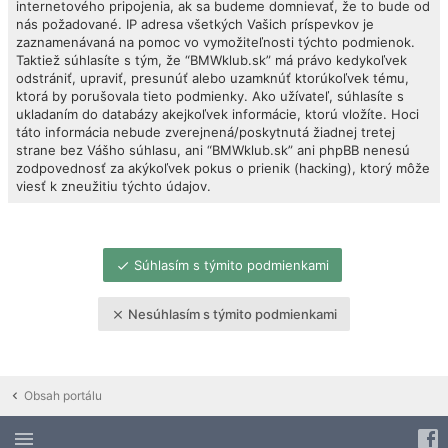
internetového pripojenia, ak sa budeme domnievať, že to bude od
nás požadované. IP adresa všetkých Vašich príspevkov je
zaznamenávaná na pomoc vo vymožiteľnosti týchto podmienok.
Taktiež súhlasíte s tým, že “BMWklub.sk” má právo kedykoľvek
odstrániť, upraviť, presunúť alebo uzamknúť ktorúkoľvek tému,
ktorá by porušovala tieto podmienky. Ako užívateľ, súhlasíte s
ukladaním do databázy akejkoľvek informácie, ktorú vložíte. Hoci
táto informácia nebude zverejnená/poskytnutá žiadnej tretej
strane bez Vášho súhlasu, ani “BMWklub.sk” ani phpBB nenesú
zodpovednosť za akýkoľvek pokus o prienik (hacking), ktorý môže
viesť k zneužitiu týchto údajov.
Súhlasím s týmito podmienkami
Nesúhlasím s týmito podmienkami
Obsah portálu