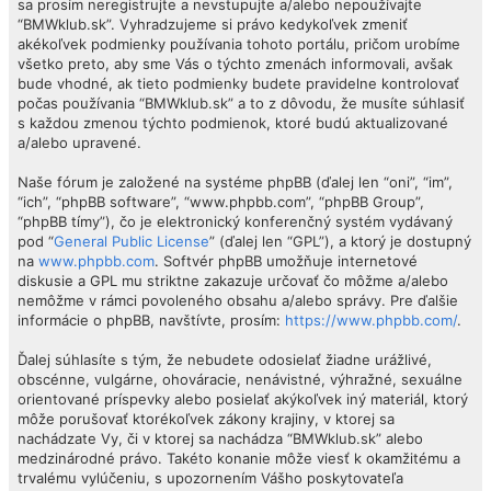
sa prosím neregistrujte a nevstupujte a/alebo nepoužívajte
“BMWklub.sk”. Vyhradzujeme si právo kedykoľvek zmeniť
akékoľvek podmienky používania tohoto portálu, pričom urobíme
všetko preto, aby sme Vás o týchto zmenách informovali, avšak
bude vhodné, ak tieto podmienky budete pravidelne kontrolovať
počas používania “BMWklub.sk” a to z dôvodu, že musíte súhlasiť
s každou zmenou týchto podmienok, ktoré budú aktualizované
a/alebo upravené.
Naše fórum je založené na systéme phpBB (ďalej len “oni”, “im”,
“ich”, “phpBB software”, “www.phpbb.com”, “phpBB Group”,
“phpBB tímy”), čo je elektronický konferenčný systém vydávaný
pod “
General Public License
” (ďalej len “GPL”), a ktorý je dostupný
na
www.phpbb.com
. Softvér phpBB umožňuje internetové
diskusie a GPL mu striktne zakazuje určovať čo môžme a/alebo
nemôžme v rámci povoleného obsahu a/alebo správy. Pre ďalšie
informácie o phpBB, navštívte, prosím:
https://www.phpbb.com/
.
Ďalej súhlasíte s tým, že nebudete odosielať žiadne urážlivé,
obscénne, vulgárne, ohováracie, nenávistné, výhražné, sexuálne
orientované príspevky alebo posielať akýkoľvek iný materiál, ktorý
môže porušovať ktorékoľvek zákony krajiny, v ktorej sa
nachádzate Vy, či v ktorej sa nachádza “BMWklub.sk” alebo
medzinárodné právo. Takéto konanie môže viesť k okamžitému a
trvalému vylúčeniu, s upozornením Vášho poskytovateľa