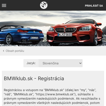
PRIHLÁSIŤ SA
Obsah portálu
Jazyk:
BMWklub.sk - Registrácia
Registráciou a vstupom na “BMWklub.sk” (ďalej len “my”, “nás”,
“náš”, “BMWklub.sk”, “https://www.bmwklub.sk”), súhlasíte s
právnym vymedzením nasledujúcich podmienok. Ak nesúhlasíte s
právnym vymedzením všetkých nasledujúcich podmienok, potom