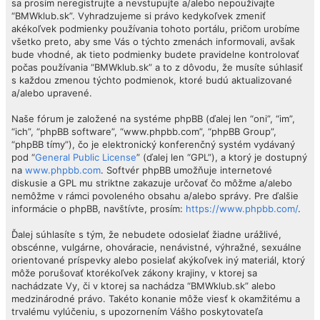
sa prosím neregistrujte a nevstupujte a/alebo nepoužívajte
“BMWklub.sk”. Vyhradzujeme si právo kedykoľvek zmeniť
akékoľvek podmienky používania tohoto portálu, pričom urobíme
všetko preto, aby sme Vás o týchto zmenách informovali, avšak
bude vhodné, ak tieto podmienky budete pravidelne kontrolovať
počas používania “BMWklub.sk” a to z dôvodu, že musíte súhlasiť
s každou zmenou týchto podmienok, ktoré budú aktualizované
a/alebo upravené.
Naše fórum je založené na systéme phpBB (ďalej len “oni”, “im”,
“ich”, “phpBB software”, “www.phpbb.com”, “phpBB Group”,
“phpBB tímy”), čo je elektronický konferenčný systém vydávaný
pod “
General Public License
” (ďalej len “GPL”), a ktorý je dostupný
na
www.phpbb.com
. Softvér phpBB umožňuje internetové
diskusie a GPL mu striktne zakazuje určovať čo môžme a/alebo
nemôžme v rámci povoleného obsahu a/alebo správy. Pre ďalšie
informácie o phpBB, navštívte, prosím:
https://www.phpbb.com/
.
Ďalej súhlasíte s tým, že nebudete odosielať žiadne urážlivé,
obscénne, vulgárne, ohováracie, nenávistné, výhražné, sexuálne
orientované príspevky alebo posielať akýkoľvek iný materiál, ktorý
môže porušovať ktorékoľvek zákony krajiny, v ktorej sa
nachádzate Vy, či v ktorej sa nachádza “BMWklub.sk” alebo
medzinárodné právo. Takéto konanie môže viesť k okamžitému a
trvalému vylúčeniu, s upozornením Vášho poskytovateľa