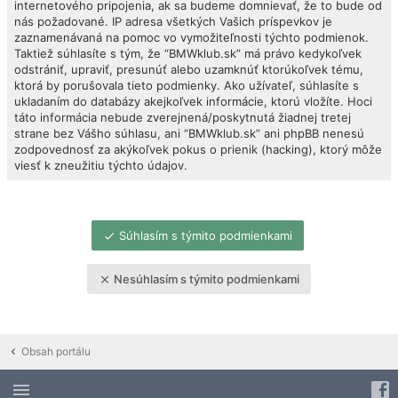
internetového pripojenia, ak sa budeme domnievať, že to bude od
nás požadované. IP adresa všetkých Vašich príspevkov je
zaznamenávaná na pomoc vo vymožiteľnosti týchto podmienok.
Taktiež súhlasíte s tým, že “BMWklub.sk” má právo kedykoľvek
odstrániť, upraviť, presunúť alebo uzamknúť ktorúkoľvek tému,
ktorá by porušovala tieto podmienky. Ako užívateľ, súhlasíte s
ukladaním do databázy akejkoľvek informácie, ktorú vložíte. Hoci
táto informácia nebude zverejnená/poskytnutá žiadnej tretej
strane bez Vášho súhlasu, ani “BMWklub.sk” ani phpBB nenesú
zodpovednosť za akýkoľvek pokus o prienik (hacking), ktorý môže
viesť k zneužitiu týchto údajov.
Súhlasím s týmito podmienkami
Nesúhlasím s týmito podmienkami
Obsah portálu