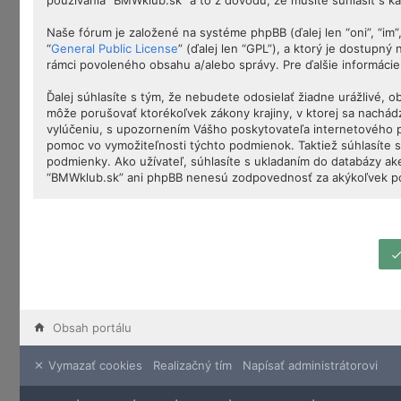
používania “BMWklub.sk” a to z dôvodu, že musíte súhlasiť s 
Naše fórum je založené na systéme phpBB (ďalej len “oni”, “im
“
General Public License
” (ďalej len “GPL”), a ktorý je dostupný
rámci povoleného obsahu a/alebo správy. Pre ďalšie informácie
Ďalej súhlasíte s tým, že nebudete odosielať žiadne urážlivé, 
môže porušovať ktorékoľvek zákony krajiny, v ktorej sa nachá
vylúčeniu, s upozornením Vášho poskytovateľa internetového 
pomoc vo vymožiteľnosti týchto podmienok. Taktiež súhlasíte s
podmienky. Ako užívateľ, súhlasíte s ukladaním do databázy ake
“BMWklub.sk” ani phpBB nenesú zodpovednosť za akýkoľvek poku
Obsah portálu
Vymazať cookies
Realizačný tím
Napísať administrátorovi