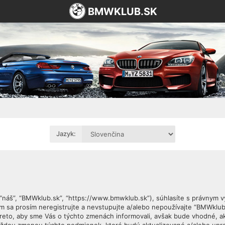
BMWKLUB.SK
Jazyk:
, “náš”, “BMWklub.sk”, “https://www.bmwklub.sk”), súhlasíte s právnym
sa prosím neregistrujte a nevstupujte a/alebo nepoužívajte “BMWklub
reto, aby sme Vás o týchto zmenách informovali, avšak bude vhodné, a