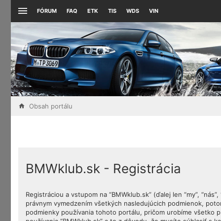
FÓRUM
FAQ
ETK
TIS
WDS
VIN
Obsah portálu
BMWklub.sk - Registrácia
Registráciou a vstupom na “BMWklub.sk” (ďalej len “my”, “nás”
právnym vymedzením všetkých nasledujúcich podmienok, potom 
podmienky používania tohoto portálu, pričom urobíme všetko p