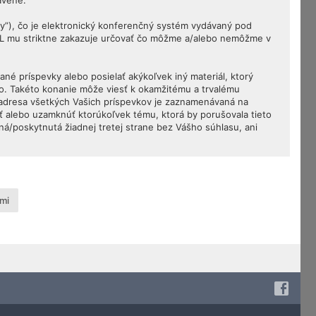
avené.
my”), čo je elektronický konferenčný systém vydávaný pod
PL mu striktne zakazuje určovať čo môžme a/alebo nemôžme v
né príspevky alebo posielať akýkoľvek iný materiál, ktorý
vo. Takéto konanie môže viesť k okamžitému a trvalému
 adresa všetkých Vašich príspevkov je zaznamenávaná na
ť alebo uzamknúť ktorúkoľvek tému, ktorá by porušovala tieto
ná/poskytnutá žiadnej tretej strane bez Vášho súhlasu, ani
mi