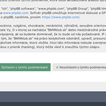
každou zmenou týchto podmienok, ktoré budú aktualizované a/alebo upr
”, “ich”, “phpBB software”, “www.phpbb.com”, “phpBB Group”, “phpBB tí
 na
www.phpbb.com
. Softvér phpBB umožňuje internetové diskusie a G
 o phpBB, navštívte, prosím:
https://www.phpbb.com/
.
obscénne, vulgárne, ohováracie, nenávistné, výhražné, sexuálne orientova
dzate Vy, či v ktorej sa nachádza “BMWklub.sk” alebo medzinárodné prá
pripojenia, ak sa budeme domnievať, že to bude od nás požadované. IP
 tým, že “BMWklub.sk” má právo kedykoľvek odstrániť, upraviť, presunú
jkoľvek informácie, ktorú vložíte. Hoci táto informácia nebude zverejne
s o prienik (hacking), ktorý môže viesť k zneužitiu týchto údajov.
Súhlasím s týmito podmienkami
Nesúhlasím s týmito podmienka