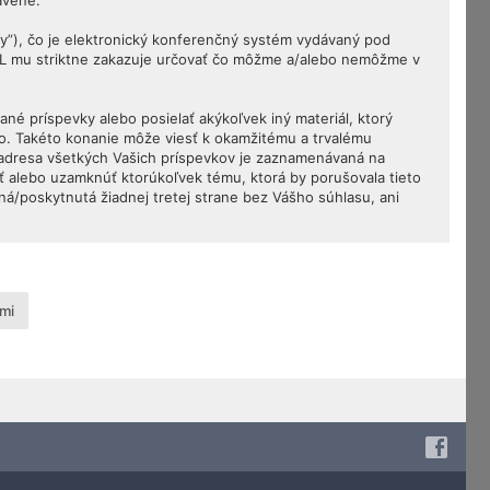
avené.
my”), čo je elektronický konferenčný systém vydávaný pod
PL mu striktne zakazuje určovať čo môžme a/alebo nemôžme v
né príspevky alebo posielať akýkoľvek iný materiál, ktorý
vo. Takéto konanie môže viesť k okamžitému a trvalému
 adresa všetkých Vašich príspevkov je zaznamenávaná na
ť alebo uzamknúť ktorúkoľvek tému, ktorá by porušovala tieto
ná/poskytnutá žiadnej tretej strane bez Vášho súhlasu, ani
mi