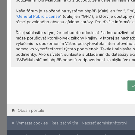
používania “BMWklub.sk” a to z dôvodu, že musíte súhlasiť s 
Naše fórum je založené na systéme phpBB (ďalej len “oni”, “im
“
General Public License
” (ďalej len “GPL”), a ktorý je dostupný
rámci povoleného obsahu a/alebo správy. Pre ďalšie informácie
Ďalej súhlasíte s tým, že nebudete odosielať žiadne urážlivé, 
môže porušovať ktorékoľvek zákony krajiny, v ktorej sa nachá
vylúčeniu, s upozornením Vášho poskytovateľa internetového 
pomoc vo vymožiteľnosti týchto podmienok. Taktiež súhlasíte s
podmienky. Ako užívateľ, súhlasíte s ukladaním do databázy ake
“BMWklub.sk” ani phpBB nenesú zodpovednosť za akýkoľvek poku
Obsah portálu
Vymazať cookies
Realizačný tím
Napísať administrátorovi