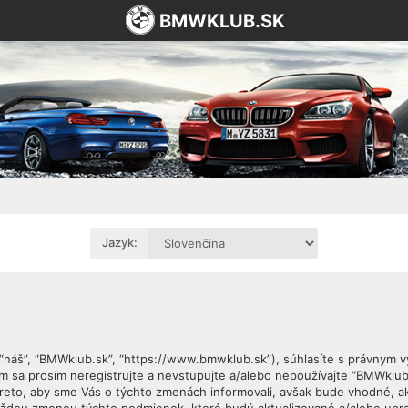
BMWKLUB.SK
Jazyk:
, “náš”, “BMWklub.sk”, “https://www.bmwklub.sk”), súhlasíte s právnym
sa prosím neregistrujte a nevstupujte a/alebo nepoužívajte “BMWklub
reto, aby sme Vás o týchto zmenách informovali, avšak bude vhodné, a