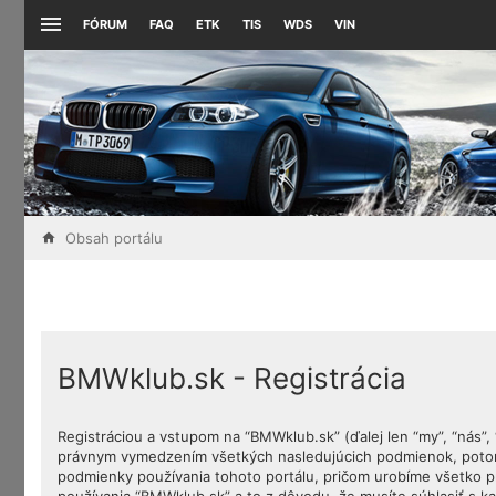
FÓRUM
FAQ
ETK
TIS
WDS
VIN
Obsah portálu
BMWklub.sk - Registrácia
Registráciou a vstupom na “BMWklub.sk” (ďalej len “my”, “nás”
právnym vymedzením všetkých nasledujúcich podmienok, potom 
podmienky používania tohoto portálu, pričom urobíme všetko p