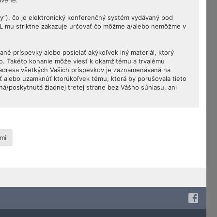
avené.
my”), čo je elektronický konferenčný systém vydávaný pod
PL mu striktne zakazuje určovať čo môžme a/alebo nemôžme v
né príspevky alebo posielať akýkoľvek iný materiál, ktorý
vo. Takéto konanie môže viesť k okamžitému a trvalému
 adresa všetkých Vašich príspevkov je zaznamenávaná na
ť alebo uzamknúť ktorúkoľvek tému, ktorá by porušovala tieto
ná/poskytnutá žiadnej tretej strane bez Vášho súhlasu, ani
mi