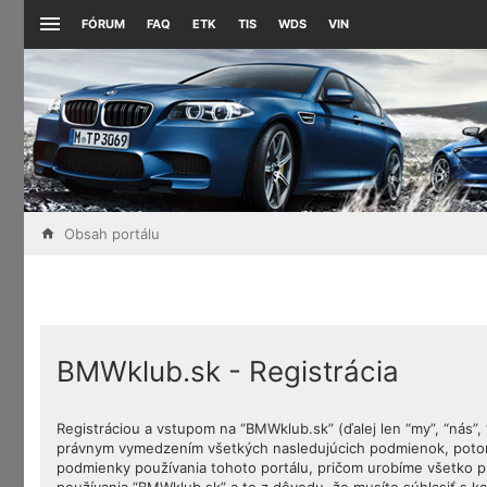
FÓRUM
FAQ
ETK
TIS
WDS
VIN
Obsah portálu
BMWklub.sk - Registrácia
Registráciou a vstupom na “BMWklub.sk” (ďalej len “my”, “nás”
právnym vymedzením všetkých nasledujúcich podmienok, potom 
podmienky používania tohoto portálu, pričom urobíme všetko p