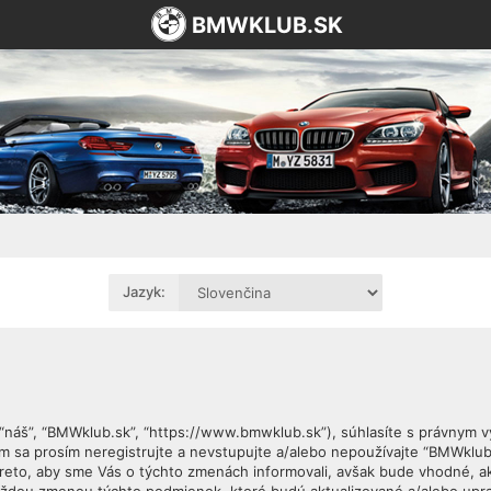
BMWKLUB.SK
Jazyk:
, “náš”, “BMWklub.sk”, “https://www.bmwklub.sk”), súhlasíte s právnym
sa prosím neregistrujte a nevstupujte a/alebo nepoužívajte “BMWklub
reto, aby sme Vás o týchto zmenách informovali, avšak bude vhodné, a