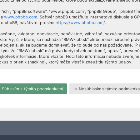
každou zmenou týchto podmienok, ktoré budú aktualizované a/alebo upr
”, “ich”, “phpBB software”, “www.phpbb.com”, “phpBB Group”, “phpBB tí
 na
www.phpbb.com
. Softvér phpBB umožňuje internetové diskusie a G
 o phpBB, navštívte, prosím:
https://www.phpbb.com/
.
obscénne, vulgárne, ohováracie, nenávistné, výhražné, sexuálne orientova
dzate Vy, či v ktorej sa nachádza “BMWklub.sk” alebo medzinárodné prá
pripojenia, ak sa budeme domnievať, že to bude od nás požadované. IP
 tým, že “BMWklub.sk” má právo kedykoľvek odstrániť, upraviť, presunú
jkoľvek informácie, ktorú vložíte. Hoci táto informácia nebude zverejne
s o prienik (hacking), ktorý môže viesť k zneužitiu týchto údajov.
Súhlasím s týmito podmienkami
Nesúhlasím s týmito podmienka