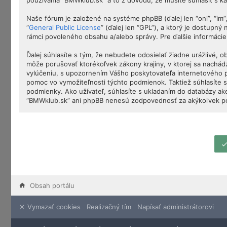
používania “BMWklub.sk” a to z dôvodu, že musíte súhlasiť s 
Naše fórum je založené na systéme phpBB (ďalej len “oni”, “im
“
General Public License
” (ďalej len “GPL”), a ktorý je dostupný
rámci povoleného obsahu a/alebo správy. Pre ďalšie informácie
Ďalej súhlasíte s tým, že nebudete odosielať žiadne urážlivé, 
môže porušovať ktorékoľvek zákony krajiny, v ktorej sa nachá
vylúčeniu, s upozornením Vášho poskytovateľa internetového 
pomoc vo vymožiteľnosti týchto podmienok. Taktiež súhlasíte s
podmienky. Ako užívateľ, súhlasíte s ukladaním do databázy ake
“BMWklub.sk” ani phpBB nenesú zodpovednosť za akýkoľvek poku
Obsah portálu
Vymazať cookies
Realizačný tím
Napísať administrátorovi