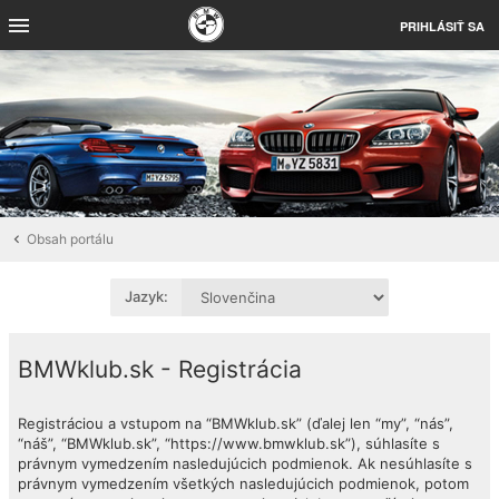
PRIHLÁSIŤ SA
Obsah portálu
Jazyk:
BMWklub.sk - Registrácia
Registráciou a vstupom na “BMWklub.sk” (ďalej len “my”, “nás”,
“náš”, “BMWklub.sk”, “https://www.bmwklub.sk”), súhlasíte s
právnym vymedzením nasledujúcich podmienok. Ak nesúhlasíte s
právnym vymedzením všetkých nasledujúcich podmienok, potom