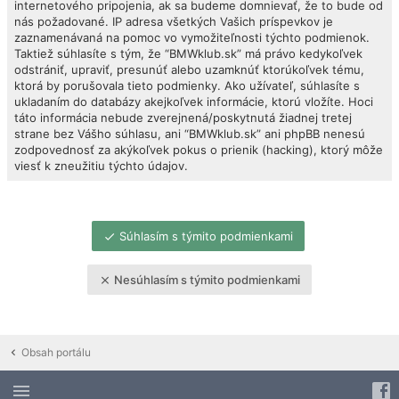
internetového pripojenia, ak sa budeme domnievať, že to bude od
nás požadované. IP adresa všetkých Vašich príspevkov je
zaznamenávaná na pomoc vo vymožiteľnosti týchto podmienok.
Taktiež súhlasíte s tým, že “BMWklub.sk” má právo kedykoľvek
odstrániť, upraviť, presunúť alebo uzamknúť ktorúkoľvek tému,
ktorá by porušovala tieto podmienky. Ako užívateľ, súhlasíte s
ukladaním do databázy akejkoľvek informácie, ktorú vložíte. Hoci
táto informácia nebude zverejnená/poskytnutá žiadnej tretej
strane bez Vášho súhlasu, ani “BMWklub.sk” ani phpBB nenesú
zodpovednosť za akýkoľvek pokus o prienik (hacking), ktorý môže
viesť k zneužitiu týchto údajov.
Súhlasím s týmito podmienkami
Nesúhlasím s týmito podmienkami
Obsah portálu