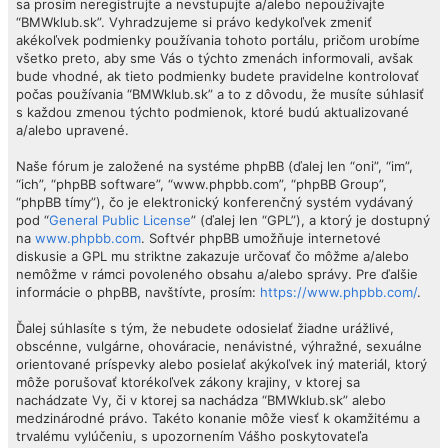
sa prosím neregistrujte a nevstupujte a/alebo nepoužívajte
“BMWklub.sk”. Vyhradzujeme si právo kedykoľvek zmeniť
akékoľvek podmienky používania tohoto portálu, pričom urobíme
všetko preto, aby sme Vás o týchto zmenách informovali, avšak
bude vhodné, ak tieto podmienky budete pravidelne kontrolovať
počas používania “BMWklub.sk” a to z dôvodu, že musíte súhlasiť
s každou zmenou týchto podmienok, ktoré budú aktualizované
a/alebo upravené.
Naše fórum je založené na systéme phpBB (ďalej len “oni”, “im”,
“ich”, “phpBB software”, “www.phpbb.com”, “phpBB Group”,
“phpBB tímy”), čo je elektronický konferenčný systém vydávaný
pod “
General Public License
” (ďalej len “GPL”), a ktorý je dostupný
na
www.phpbb.com
. Softvér phpBB umožňuje internetové
diskusie a GPL mu striktne zakazuje určovať čo môžme a/alebo
nemôžme v rámci povoleného obsahu a/alebo správy. Pre ďalšie
informácie o phpBB, navštívte, prosím:
https://www.phpbb.com/
.
Ďalej súhlasíte s tým, že nebudete odosielať žiadne urážlivé,
obscénne, vulgárne, ohováracie, nenávistné, výhražné, sexuálne
orientované príspevky alebo posielať akýkoľvek iný materiál, ktorý
môže porušovať ktorékoľvek zákony krajiny, v ktorej sa
nachádzate Vy, či v ktorej sa nachádza “BMWklub.sk” alebo
medzinárodné právo. Takéto konanie môže viesť k okamžitému a
trvalému vylúčeniu, s upozornením Vášho poskytovateľa