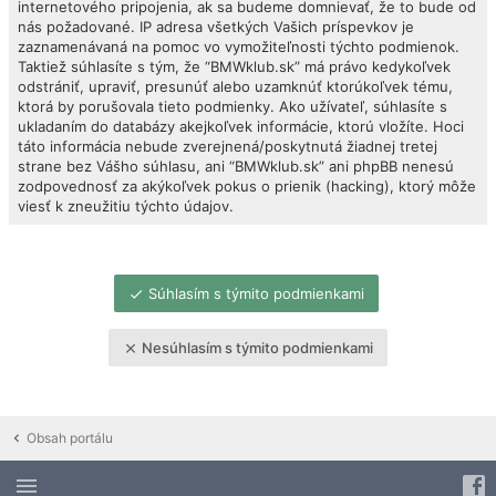
internetového pripojenia, ak sa budeme domnievať, že to bude od
nás požadované. IP adresa všetkých Vašich príspevkov je
zaznamenávaná na pomoc vo vymožiteľnosti týchto podmienok.
Taktiež súhlasíte s tým, že “BMWklub.sk” má právo kedykoľvek
odstrániť, upraviť, presunúť alebo uzamknúť ktorúkoľvek tému,
ktorá by porušovala tieto podmienky. Ako užívateľ, súhlasíte s
ukladaním do databázy akejkoľvek informácie, ktorú vložíte. Hoci
táto informácia nebude zverejnená/poskytnutá žiadnej tretej
strane bez Vášho súhlasu, ani “BMWklub.sk” ani phpBB nenesú
zodpovednosť za akýkoľvek pokus o prienik (hacking), ktorý môže
viesť k zneužitiu týchto údajov.
Súhlasím s týmito podmienkami
Nesúhlasím s týmito podmienkami
Obsah portálu