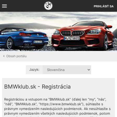
PRIHLÁSIŤ SA
Obsah portálu
Jazyk:
BMWklub.sk - Registrácia
Registráciou a vstupom na “BMWklub.sk” (ďalej len “my”, “nás”,
“náš”, “BMWklub.sk”, “https://www.bmwklub.sk”), súhlasíte s
právnym vymedzením nasledujúcich podmienok. Ak nesúhlasíte s
právnym vymedzením všetkých nasledujúcich podmienok, potom