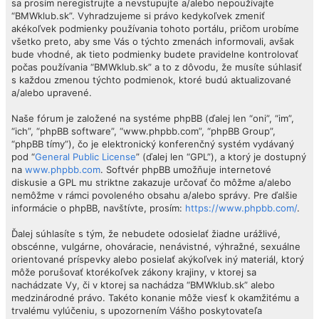
sa prosím neregistrujte a nevstupujte a/alebo nepoužívajte
“BMWklub.sk”. Vyhradzujeme si právo kedykoľvek zmeniť
akékoľvek podmienky používania tohoto portálu, pričom urobíme
všetko preto, aby sme Vás o týchto zmenách informovali, avšak
bude vhodné, ak tieto podmienky budete pravidelne kontrolovať
počas používania “BMWklub.sk” a to z dôvodu, že musíte súhlasiť
s každou zmenou týchto podmienok, ktoré budú aktualizované
a/alebo upravené.
Naše fórum je založené na systéme phpBB (ďalej len “oni”, “im”,
“ich”, “phpBB software”, “www.phpbb.com”, “phpBB Group”,
“phpBB tímy”), čo je elektronický konferenčný systém vydávaný
pod “
General Public License
” (ďalej len “GPL”), a ktorý je dostupný
na
www.phpbb.com
. Softvér phpBB umožňuje internetové
diskusie a GPL mu striktne zakazuje určovať čo môžme a/alebo
nemôžme v rámci povoleného obsahu a/alebo správy. Pre ďalšie
informácie o phpBB, navštívte, prosím:
https://www.phpbb.com/
.
Ďalej súhlasíte s tým, že nebudete odosielať žiadne urážlivé,
obscénne, vulgárne, ohováracie, nenávistné, výhražné, sexuálne
orientované príspevky alebo posielať akýkoľvek iný materiál, ktorý
môže porušovať ktorékoľvek zákony krajiny, v ktorej sa
nachádzate Vy, či v ktorej sa nachádza “BMWklub.sk” alebo
medzinárodné právo. Takéto konanie môže viesť k okamžitému a
trvalému vylúčeniu, s upozornením Vášho poskytovateľa