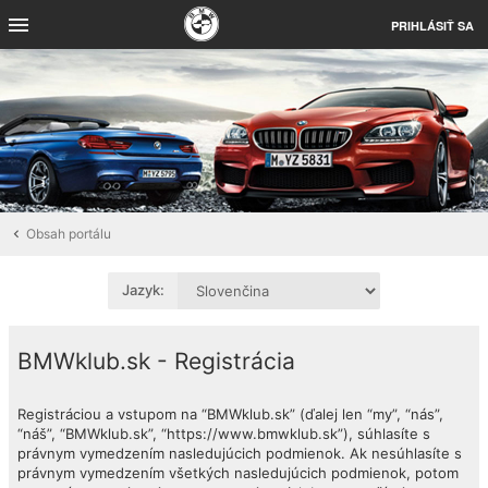
PRIHLÁSIŤ SA
Obsah portálu
Jazyk:
BMWklub.sk - Registrácia
Registráciou a vstupom na “BMWklub.sk” (ďalej len “my”, “nás”,
“náš”, “BMWklub.sk”, “https://www.bmwklub.sk”), súhlasíte s
právnym vymedzením nasledujúcich podmienok. Ak nesúhlasíte s
právnym vymedzením všetkých nasledujúcich podmienok, potom