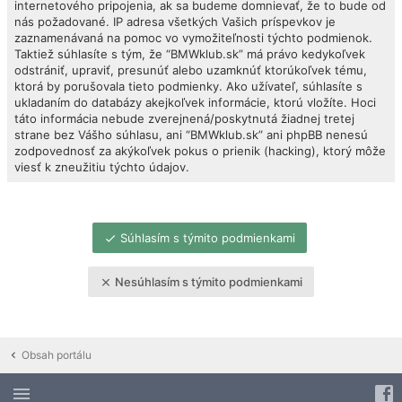
internetového pripojenia, ak sa budeme domnievať, že to bude od
nás požadované. IP adresa všetkých Vašich príspevkov je
zaznamenávaná na pomoc vo vymožiteľnosti týchto podmienok.
Taktiež súhlasíte s tým, že “BMWklub.sk” má právo kedykoľvek
odstrániť, upraviť, presunúť alebo uzamknúť ktorúkoľvek tému,
ktorá by porušovala tieto podmienky. Ako užívateľ, súhlasíte s
ukladaním do databázy akejkoľvek informácie, ktorú vložíte. Hoci
táto informácia nebude zverejnená/poskytnutá žiadnej tretej
strane bez Vášho súhlasu, ani “BMWklub.sk” ani phpBB nenesú
zodpovednosť za akýkoľvek pokus o prienik (hacking), ktorý môže
viesť k zneužitiu týchto údajov.
Súhlasím s týmito podmienkami
Nesúhlasím s týmito podmienkami
Obsah portálu