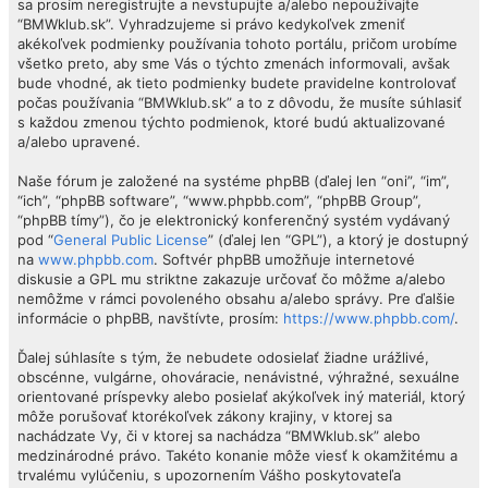
sa prosím neregistrujte a nevstupujte a/alebo nepoužívajte
“BMWklub.sk”. Vyhradzujeme si právo kedykoľvek zmeniť
akékoľvek podmienky používania tohoto portálu, pričom urobíme
všetko preto, aby sme Vás o týchto zmenách informovali, avšak
bude vhodné, ak tieto podmienky budete pravidelne kontrolovať
počas používania “BMWklub.sk” a to z dôvodu, že musíte súhlasiť
s každou zmenou týchto podmienok, ktoré budú aktualizované
a/alebo upravené.
Naše fórum je založené na systéme phpBB (ďalej len “oni”, “im”,
“ich”, “phpBB software”, “www.phpbb.com”, “phpBB Group”,
“phpBB tímy”), čo je elektronický konferenčný systém vydávaný
pod “
General Public License
” (ďalej len “GPL”), a ktorý je dostupný
na
www.phpbb.com
. Softvér phpBB umožňuje internetové
diskusie a GPL mu striktne zakazuje určovať čo môžme a/alebo
nemôžme v rámci povoleného obsahu a/alebo správy. Pre ďalšie
informácie o phpBB, navštívte, prosím:
https://www.phpbb.com/
.
Ďalej súhlasíte s tým, že nebudete odosielať žiadne urážlivé,
obscénne, vulgárne, ohováracie, nenávistné, výhražné, sexuálne
orientované príspevky alebo posielať akýkoľvek iný materiál, ktorý
môže porušovať ktorékoľvek zákony krajiny, v ktorej sa
nachádzate Vy, či v ktorej sa nachádza “BMWklub.sk” alebo
medzinárodné právo. Takéto konanie môže viesť k okamžitému a
trvalému vylúčeniu, s upozornením Vášho poskytovateľa