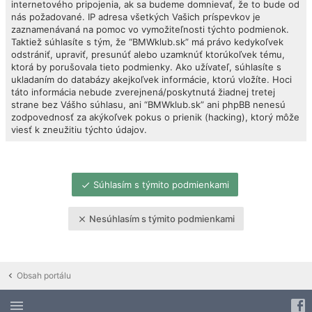
internetového pripojenia, ak sa budeme domnievať, že to bude od
nás požadované. IP adresa všetkých Vašich príspevkov je
zaznamenávaná na pomoc vo vymožiteľnosti týchto podmienok.
Taktiež súhlasíte s tým, že “BMWklub.sk” má právo kedykoľvek
odstrániť, upraviť, presunúť alebo uzamknúť ktorúkoľvek tému,
ktorá by porušovala tieto podmienky. Ako užívateľ, súhlasíte s
ukladaním do databázy akejkoľvek informácie, ktorú vložíte. Hoci
táto informácia nebude zverejnená/poskytnutá žiadnej tretej
strane bez Vášho súhlasu, ani “BMWklub.sk” ani phpBB nenesú
zodpovednosť za akýkoľvek pokus o prienik (hacking), ktorý môže
viesť k zneužitiu týchto údajov.
Súhlasím s týmito podmienkami
Nesúhlasím s týmito podmienkami
Obsah portálu