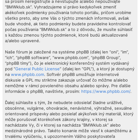
sa prosím neregistrujte a nevstupujte a/alebo nepoužívajte
“BMWklub.sk”. Vyhradzujeme si právo kedykoľvek zmeniť
akékoľvek podmienky používania tohoto portálu, pričom urobíme
všetko preto, aby sme Vás o týchto zmenách informovali, avšak
bude vhodné, ak tieto podmienky budete pravidelne kontrolovať
počas používania “BMWklub.sk” a to z dôvodu, že musíte súhlasiť
s každou zmenou týchto podmienok, ktoré budú aktualizované
a/alebo upravené.
Naše fórum je založené na systéme phpBB (ďalej len “oni”, “im”,
“ich”, “phpBB software”, “www.phpbb.com”, “phpBB Group”,
“phpBB tímy”), čo je elektronický konferenčný systém vydávaný
pod “
General Public License
” (ďalej len “GPL”), a ktorý je dostupný
na
www.phpbb.com
. Softvér phpBB umožňuje internetové
diskusie a GPL mu striktne zakazuje určovať čo môžme a/alebo
nemôžme v rámci povoleného obsahu a/alebo správy. Pre ďalšie
informácie o phpBB, navštívte, prosím:
https://www.phpbb.com/
.
Ďalej súhlasíte s tým, že nebudete odosielať žiadne urážlivé,
obscénne, vulgárne, ohováracie, nenávistné, výhražné, sexuálne
orientované príspevky alebo posielať akýkoľvek iný materiál, ktorý
môže porušovať ktorékoľvek zákony krajiny, v ktorej sa
nachádzate Vy, či v ktorej sa nachádza “BMWklub.sk” alebo
medzinárodné právo. Takéto konanie môže viesť k okamžitému a
trvalému vylúčeniu, s upozornením Vášho poskytovateľa