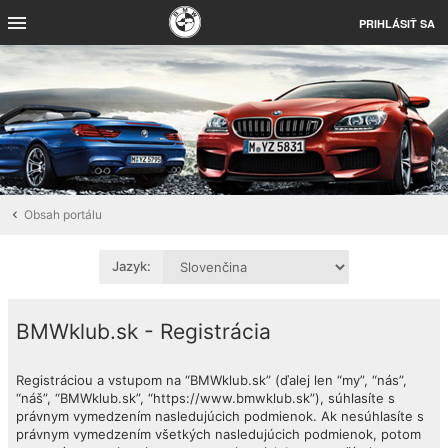
PRIHLÁSIŤ SA
Obsah portálu
Jazyk:
BMWklub.sk - Registrácia
Registráciou a vstupom na “BMWklub.sk” (ďalej len “my”, “nás”,
“náš”, “BMWklub.sk”, “https://www.bmwklub.sk”), súhlasíte s
právnym vymedzením nasledujúcich podmienok. Ak nesúhlasíte s
právnym vymedzením všetkých nasledujúcich podmienok, potom