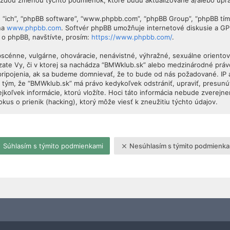
každou zmenou týchto podmienok, ktoré budú aktualizované a/alebo upr
”, “ich”, “phpBB software”, “www.phpbb.com”, “phpBB Group”, “phpBB tí
 na
www.phpbb.com
. Softvér phpBB umožňuje internetové diskusie a G
 o phpBB, navštívte, prosím:
https://www.phpbb.com/
.
obscénne, vulgárne, ohováracie, nenávistné, výhražné, sexuálne orientova
dzate Vy, či v ktorej sa nachádza “BMWklub.sk” alebo medzinárodné prá
pripojenia, ak sa budeme domnievať, že to bude od nás požadované. IP
 tým, že “BMWklub.sk” má právo kedykoľvek odstrániť, upraviť, presunú
jkoľvek informácie, ktorú vložíte. Hoci táto informácia nebude zverejne
s o prienik (hacking), ktorý môže viesť k zneužitiu týchto údajov.
Súhlasím s týmito podmienkami
Nesúhlasím s týmito podmienka