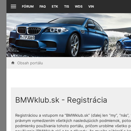
FÓRUM
FAQ
ETK
TIS
WDS
VIN
Obsah portálu
BMWklub.sk - Registrácia
Registráciou a vstupom na “BMWklub.sk” (ďalej len “my”, “nás”
právnym vymedzením všetkých nasledujúcich podmienok, potom 
podmienky používania tohoto portálu, pričom urobíme všetko p