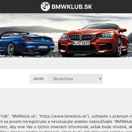
BMWKLUB.SK
Jazyk:
, “náš”, “BMWklub.sk”, “https://www.bmwklub.sk”), súhlasíte s právnym
sa prosím neregistrujte a nevstupujte a/alebo nepoužívajte “BMWklub
reto, aby sme Vás o týchto zmenách informovali, avšak bude vhodné, a