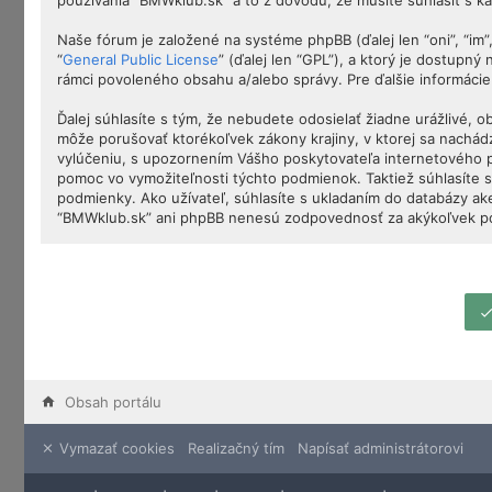
používania “BMWklub.sk” a to z dôvodu, že musíte súhlasiť s 
Naše fórum je založené na systéme phpBB (ďalej len “oni”, “im
“
General Public License
” (ďalej len “GPL”), a ktorý je dostupný
rámci povoleného obsahu a/alebo správy. Pre ďalšie informácie
Ďalej súhlasíte s tým, že nebudete odosielať žiadne urážlivé, 
môže porušovať ktorékoľvek zákony krajiny, v ktorej sa nachá
vylúčeniu, s upozornením Vášho poskytovateľa internetového 
pomoc vo vymožiteľnosti týchto podmienok. Taktiež súhlasíte s
podmienky. Ako užívateľ, súhlasíte s ukladaním do databázy ake
“BMWklub.sk” ani phpBB nenesú zodpovednosť za akýkoľvek poku
Obsah portálu
Vymazať cookies
Realizačný tím
Napísať administrátorovi