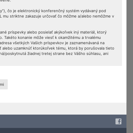
avené.
my”), čo je elektronický konferenčný systém vydávaný pod
PL mu striktne zakazuje určovať čo môžme a/alebo nemôžme v
né príspevky alebo posielať akýkoľvek iný materiál, ktorý
vo. Takéto konanie môže viesť k okamžitému a trvalému
 adresa všetkých Vašich príspevkov je zaznamenávaná na
ť alebo uzamknúť ktorúkoľvek tému, ktorá by porušovala tieto
ná/poskytnutá žiadnej tretej strane bez Vášho súhlasu, ani
mi