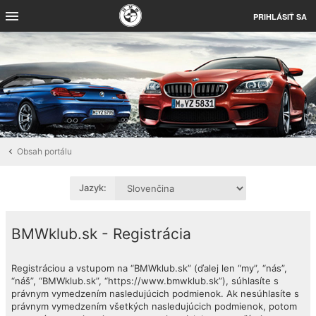
PRIHLÁSIŤ SA
Obsah portálu
Jazyk:
BMWklub.sk - Registrácia
Registráciou a vstupom na “BMWklub.sk” (ďalej len “my”, “nás”,
“náš”, “BMWklub.sk”, “https://www.bmwklub.sk”), súhlasíte s
právnym vymedzením nasledujúcich podmienok. Ak nesúhlasíte s
právnym vymedzením všetkých nasledujúcich podmienok, potom