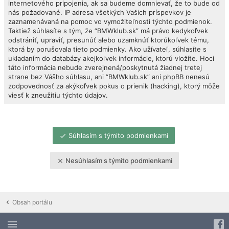
internetového pripojenia, ak sa budeme domnievať, že to bude od
nás požadované. IP adresa všetkých Vašich príspevkov je
zaznamenávaná na pomoc vo vymožiteľnosti týchto podmienok.
Taktiež súhlasíte s tým, že “BMWklub.sk” má právo kedykoľvek
odstrániť, upraviť, presunúť alebo uzamknúť ktorúkoľvek tému,
ktorá by porušovala tieto podmienky. Ako užívateľ, súhlasíte s
ukladaním do databázy akejkoľvek informácie, ktorú vložíte. Hoci
táto informácia nebude zverejnená/poskytnutá žiadnej tretej
strane bez Vášho súhlasu, ani “BMWklub.sk” ani phpBB nenesú
zodpovednosť za akýkoľvek pokus o prienik (hacking), ktorý môže
viesť k zneužitiu týchto údajov.
Súhlasím s týmito podmienkami
Nesúhlasím s týmito podmienkami
Obsah portálu