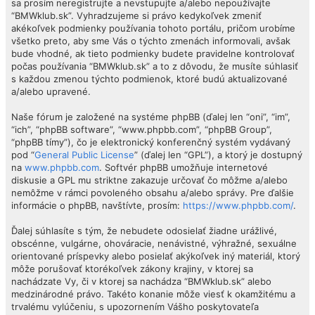
sa prosím neregistrujte a nevstupujte a/alebo nepoužívajte
“BMWklub.sk”. Vyhradzujeme si právo kedykoľvek zmeniť
akékoľvek podmienky používania tohoto portálu, pričom urobíme
všetko preto, aby sme Vás o týchto zmenách informovali, avšak
bude vhodné, ak tieto podmienky budete pravidelne kontrolovať
počas používania “BMWklub.sk” a to z dôvodu, že musíte súhlasiť
s každou zmenou týchto podmienok, ktoré budú aktualizované
a/alebo upravené.
Naše fórum je založené na systéme phpBB (ďalej len “oni”, “im”,
“ich”, “phpBB software”, “www.phpbb.com”, “phpBB Group”,
“phpBB tímy”), čo je elektronický konferenčný systém vydávaný
pod “
General Public License
” (ďalej len “GPL”), a ktorý je dostupný
na
www.phpbb.com
. Softvér phpBB umožňuje internetové
diskusie a GPL mu striktne zakazuje určovať čo môžme a/alebo
nemôžme v rámci povoleného obsahu a/alebo správy. Pre ďalšie
informácie o phpBB, navštívte, prosím:
https://www.phpbb.com/
.
Ďalej súhlasíte s tým, že nebudete odosielať žiadne urážlivé,
obscénne, vulgárne, ohováracie, nenávistné, výhražné, sexuálne
orientované príspevky alebo posielať akýkoľvek iný materiál, ktorý
môže porušovať ktorékoľvek zákony krajiny, v ktorej sa
nachádzate Vy, či v ktorej sa nachádza “BMWklub.sk” alebo
medzinárodné právo. Takéto konanie môže viesť k okamžitému a
trvalému vylúčeniu, s upozornením Vášho poskytovateľa