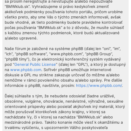
sa prosím neregistrujte a nevstupujte a/alebo nepoužívajte
“BMWklub.sk”. Vyhradzujeme si právo kedykoľvek zmeniť
akékoľvek podmienky používania tohoto portálu, pričom urobíme
všetko preto, aby sme Vás o týchto zmenách informovali, avšak
bude vhodné, ak tieto podmienky budete pravidelne kontrolovať
počas používania “BMWklub.sk” a to z dôvodu, že musíte súhlasiť
s každou zmenou týchto podmienok, ktoré budú aktualizované
a/alebo upravené.
Naše fórum je založené na systéme phpBB (ďalej len “oni”, “im”,
“ich”, “phpBB software”, “www.phpbb.com”, “phpBB Group”,
“phpBB tímy”), čo je elektronický konferenčný systém vydávaný
pod “
General Public License
” (ďalej len “GPL”), a ktorý je dostupný
na
www.phpbb.com
. Softvér phpBB umožňuje internetové
diskusie a GPL mu striktne zakazuje určovať čo môžme a/alebo
nemôžme v rámci povoleného obsahu a/alebo správy. Pre ďalšie
informácie o phpBB, navštívte, prosím:
https://www.phpbb.com/
.
Ďalej súhlasíte s tým, že nebudete odosielať žiadne urážlivé,
obscénne, vulgárne, ohováracie, nenávistné, výhražné, sexuálne
orientované príspevky alebo posielať akýkoľvek iný materiál, ktorý
môže porušovať ktorékoľvek zákony krajiny, v ktorej sa
nachádzate Vy, či v ktorej sa nachádza “BMWklub.sk” alebo
medzinárodné právo. Takéto konanie môže viesť k okamžitému a
trvalému vylúčeniu, s upozornením Vášho poskytovateľa