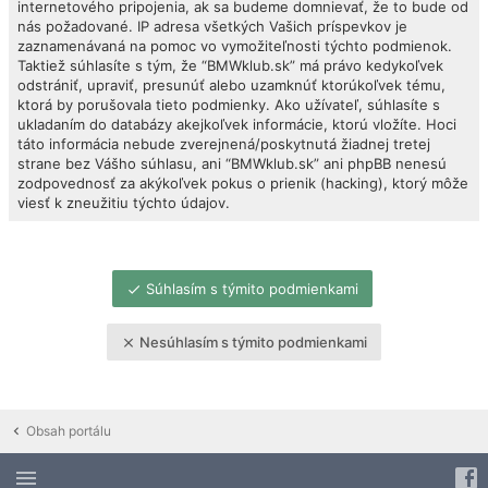
internetového pripojenia, ak sa budeme domnievať, že to bude od
nás požadované. IP adresa všetkých Vašich príspevkov je
zaznamenávaná na pomoc vo vymožiteľnosti týchto podmienok.
Taktiež súhlasíte s tým, že “BMWklub.sk” má právo kedykoľvek
odstrániť, upraviť, presunúť alebo uzamknúť ktorúkoľvek tému,
ktorá by porušovala tieto podmienky. Ako užívateľ, súhlasíte s
ukladaním do databázy akejkoľvek informácie, ktorú vložíte. Hoci
táto informácia nebude zverejnená/poskytnutá žiadnej tretej
strane bez Vášho súhlasu, ani “BMWklub.sk” ani phpBB nenesú
zodpovednosť za akýkoľvek pokus o prienik (hacking), ktorý môže
viesť k zneužitiu týchto údajov.
Súhlasím s týmito podmienkami
Nesúhlasím s týmito podmienkami
Obsah portálu