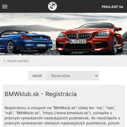
PRIHLÁSIŤ SA
Obsah portálu
Jazyk:
BMWklub.sk - Registrácia
Registráciou a vstupom na “BMWklub.sk” (ďalej len “my”, “nás”,
“náš”, “BMWklub.sk”, “https://www.bmwklub.sk”), súhlasíte s
právnym vymedzením nasledujúcich podmienok. Ak nesúhlasíte s
právnym vymedzením všetkých nasledujúcich podmienok, potom