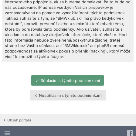
internetového pripojenia, ak sa budeme domnievať, že to bude od
nás požadované. IP adresa všetkých Vašich príspevkov je
zaznamenávaná na pomoc vo vymožiteľnosti týchto podmienok.
Taktiež súhlasíte s tým, že “BMWklub.sk” má právo kedykoľvek
odstrániť, upraviť, presunúť alebo uzamknúť ktorúkoľvek tému,
ktorá by porušovala tieto podmienky. Ako užívateľ, súhlasíte s
ukladaním do databázy akejkoľvek informácie, ktorú vložíte. Hoci
táto informácia nebude zverejnená/poskytnutá žiadnej tretej
strane bez Vášho súhlasu, ani “BMWklub.sk” ani phpBB nenesú
zodpovednosť za akýkoľvek pokus o prienik (hacking), ktorý môže
viesť k zneužitiu týchto údajov.
Súhlasím s týmito podmienkami
Nesúhlasím s týmito podmienkami
Obsah portálu