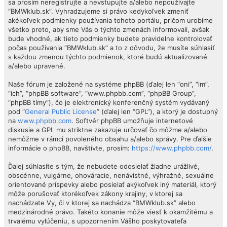
sa prosím neregistrujte a nevstupujte a/alebo nepoužívajte
“BMWklub.sk”. Vyhradzujeme si právo kedykoľvek zmeniť
akékoľvek podmienky používania tohoto portálu, pričom urobíme
všetko preto, aby sme Vás o týchto zmenách informovali, avšak
bude vhodné, ak tieto podmienky budete pravidelne kontrolovať
počas používania “BMWklub.sk” a to z dôvodu, že musíte súhlasiť
s každou zmenou týchto podmienok, ktoré budú aktualizované
a/alebo upravené.
Naše fórum je založené na systéme phpBB (ďalej len “oni”, “im”,
“ich”, “phpBB software”, “www.phpbb.com”, “phpBB Group”,
“phpBB tímy”), čo je elektronický konferenčný systém vydávaný
pod “
General Public License
” (ďalej len “GPL”), a ktorý je dostupný
na
www.phpbb.com
. Softvér phpBB umožňuje internetové
diskusie a GPL mu striktne zakazuje určovať čo môžme a/alebo
nemôžme v rámci povoleného obsahu a/alebo správy. Pre ďalšie
informácie o phpBB, navštívte, prosím:
https://www.phpbb.com/
.
Ďalej súhlasíte s tým, že nebudete odosielať žiadne urážlivé,
obscénne, vulgárne, ohováracie, nenávistné, výhražné, sexuálne
orientované príspevky alebo posielať akýkoľvek iný materiál, ktorý
môže porušovať ktorékoľvek zákony krajiny, v ktorej sa
nachádzate Vy, či v ktorej sa nachádza “BMWklub.sk” alebo
medzinárodné právo. Takéto konanie môže viesť k okamžitému a
trvalému vylúčeniu, s upozornením Vášho poskytovateľa