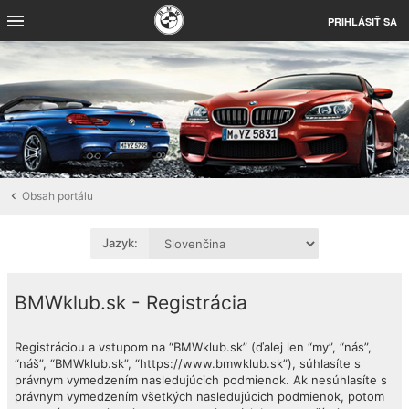
PRIHLÁSIŤ SA
Obsah portálu
Jazyk:
BMWklub.sk - Registrácia
Registráciou a vstupom na “BMWklub.sk” (ďalej len “my”, “nás”,
“náš”, “BMWklub.sk”, “https://www.bmwklub.sk”), súhlasíte s
právnym vymedzením nasledujúcich podmienok. Ak nesúhlasíte s
právnym vymedzením všetkých nasledujúcich podmienok, potom