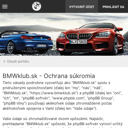
VYTVORIŤ ÚČET
PRIHLÁSIŤ SA
Obsah portálu
BMWklub.sk - Ochrana súkromia
Tieto zásady podrobne vysvetľujú ako “BMWklub.sk” spolu s
pridruženými spoločnosťami (ďalej len “my”, “nás”, “náš”,
“BMWklub.sk”, “https://www.bmwklub.sk”) a phpBB (ďalej len “oni”,
“ich”, “im”, “phpBB softvér”, “www.phpbb.com”, “phpBB Group”,
“phpBB tímy”) používajú akékoľvek údaje zhromaždené počas
akéhokoľvek spojenia s Vami (ďalej len “Vaše údaje”).
Vaše údaje sú zhromažďované dvomi spôsobmi. Najskôr,
prehliadanie “BMWklub.sk” spôsobí, že phpBB softvér vytvorí určitý