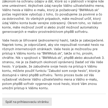
zákonom na ochranu údajov a dát, ktoré sú v platnosti v krajine kde
sme umiestnení. Akýkoľvek údaj navyše Vášho užívateľského mena,
Vášho hesla a Vášho e-mailu, ktorý je požadovaný “BMWklub.sk”
počas registrácie vybočujú z toho, čo považujeme za povinné a čo
za dobrovoľné. Vo všetkých prípadoch, máte možnosť určiť, ktorý
údaj Vášho konta bude verejne zobrazený. Okrem toho, vo Vašom
konte, máte možnosť zvoliť si alebo zrušiť možnosť automaticky
generovaných e-mailov prostredníctvom phpBB softvéru.
Vaše heslo je šifrované (jednosmerný hash), takže je zabezpečené.
Napriek tomu, je odporúčané, aby ste nepoužívali rovnaké heslo na
rôznych internetových stránkach. Vaše heslo je možnosťou pre
prístup k Vášmu kontu na “BMWklub.sk”, takže si ho, prosím,
chráňte. Nik v spojitosti s “BMWklub.sk”, phpBB alebo akoukoľvek 3.
stranou, nie je za žiadnych okolností oprávnený žiadať od Vás Vaše
heslo. V prípade, že zabudnete svoje heslo na prístup k Vášmu
kontu, môžete použiť funkciu “Zabudol som svoje heslo”, ktorá je
dostupná v rámci phpBB softvéru. Tento proces bude od Vás
vyžadovať vloženie Vášho užívateľského mena a Vášho e-mailu,
potom phpBB softvér vygeneruje nové heslo, ktoré Vám znovu
umožní prístup k Vášmu kontu.
Späť na prihlasovaciu stránku