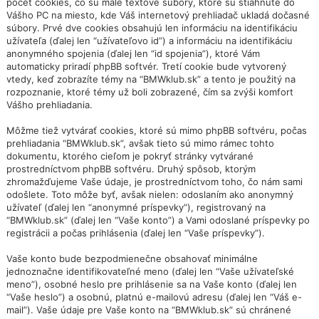
počet cookies, čo sú malé textové súbory, ktoré sú stiahnuté do
Vášho PC na miesto, kde Váš internetový prehliadač ukladá dočasné
súbory. Prvé dve cookies obsahujú len informáciu na identifikáciu
užívateľa (ďalej len “užívateľovo id”) a informáciu na identifikáciu
anonymného spojenia (ďalej len “id spojenia”), ktoré Vám
automaticky priradí phpBB softvér. Tretí cookie bude vytvorený
vtedy, keď zobrazíte témy na “BMWklub.sk” a tento je použitý na
rozpoznanie, ktoré témy už boli zobrazené, čím sa zvýši komfort
Vášho prehliadania.
Môžme tiež vytvárať cookies, ktoré sú mimo phpBB softvéru, počas
prehliadania “BMWklub.sk”, avšak tieto sú mimo rámec tohto
dokumentu, ktorého cieľom je pokryť stránky vytvárané
prostredníctvom phpBB softvéru. Druhý spôsob, ktorým
zhromažďujeme Vaše údaje, je prostredníctvom toho, čo nám sami
odošlete. Toto môže byť, avšak nielen: odoslaním ako anonymný
užívateľ (ďalej len “anonymné príspevky”), registrovaný na
“BMWklub.sk” (ďalej len “Vaše konto”) a Vami odoslané príspevky po
registrácii a počas prihlásenia (ďalej len “Vaše príspevky”).
Vaše konto bude bezpodmienečne obsahovať minimálne
jednoznačne identifikovateľné meno (ďalej len “Vaše užívateľské
meno”), osobné heslo pre prihlásenie sa na Vaše konto (ďalej len
“Vaše heslo”) a osobnú, platnú e-mailovú adresu (ďalej len “Váš e-
mail”). Vaše údaje pre Vaše konto na “BMWklub.sk” sú chránené