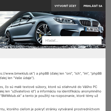
VYTVORIŤ ÚČET
PRIHLÁSIŤ SA
Hľadať…
://www.bmwklub.sk”) a phpBB (ďalej len “oni”, “ich”, “im”, “phpBB
lej len “Vaše údaje”).
es, čo sú malé textové súbory, ktoré sú stiahnuté do Vášho PC
lej len “užívateľovo id”) a informáciu na identifikáciu anonymného
a “BMWklub.sk” a tento je použitý na rozpoznanie, ktoré témy už
tu, ktorého cieľom je pokryť stránky vytvárané prostredníctvom