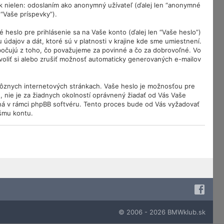
 nielen: odoslaním ako anonymný užívateľ (ďalej len “anonymné
 “Vaše príspevky”).
eslo pre prihlásenie sa na Vaše konto (ďalej len “Vaše heslo”)
dajov a dát, ktoré sú v platnosti v krajine kde sme umiestnení.
bočujú z toho, čo považujeme za povinné a čo za dobrovoľné. Vo
oliť si alebo zrušiť možnosť automaticky generovaných e-mailov
rôznych internetových stránkach. Vaše heslo je možnosťou pre
, nie je za žiadnych okolností oprávnený žiadať od Vás Vaše
pná v rámci phpBB softvéru. Tento proces bude od Vás vyžadovať
šmu kontu.
© 2006 - 2026 BMWklub.sk