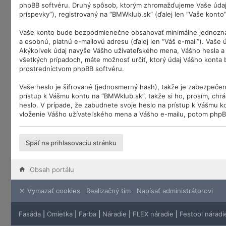
phpBB softvéru. Druhý spôsob, ktorým zhromažďujeme Vaše údaje,
príspevky”), registrovaný na “BMWklub.sk” (ďalej len “Vaše konto”)
Vaše konto bude bezpodmienečne obsahovať minimálne jednoznačne
a osobnú, platnú e-mailovú adresu (ďalej len “Váš e-mail”). Vaše
Akýkoľvek údaj navyše Vášho užívateľského mena, Vášho hesla a 
všetkých prípadoch, máte možnosť určiť, ktorý údaj Vášho konta
prostredníctvom phpBB softvéru.
Vaše heslo je šifrované (jednosmerný hash), takže je zabezpečen
prístup k Vášmu kontu na “BMWklub.sk”, takže si ho, prosím, chrá
heslo. V prípade, že zabudnete svoje heslo na prístup k Vášmu k
vloženie Vášho užívateľského mena a Vášho e-mailu, potom phpB
Späť na prihlasovaciu stránku
Obsah portálu
Vymazať cookies
Realizačný tím
Napísať administrátorovi
Fasáda
|
Omietka
|
Farba
|
Náradie
|
FLEX náradie
|
Festool náradi