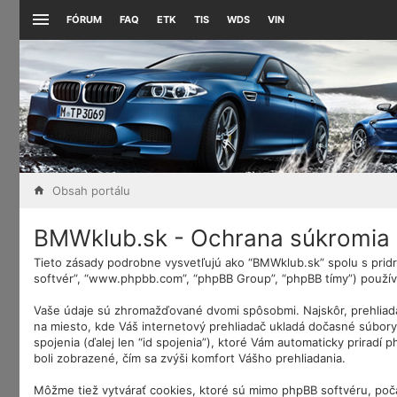
FÓRUM
FAQ
ETK
TIS
WDS
VIN
Obsah portálu
BMWklub.sk - Ochrana súkromia
Tieto zásady podrobne vysvetľujú ako “BMWklub.sk” spolu s pridru
softvér”, “www.phpbb.com”, “phpBB Group”, “phpBB tímy”) použív
Vaše údaje sú zhromažďované dvomi spôsobmi. Najskôr, prehliada
na miesto, kde Váš internetový prehliadač ukladá dočasné súbory. 
spojenia (ďalej len “id spojenia”), ktoré Vám automaticky priradí
boli zobrazené, čím sa zvýši komfort Vášho prehliadania.
Môžme tiež vytvárať cookies, ktoré sú mimo phpBB softvéru, poč