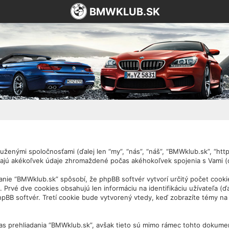
BMWKLUB.SK
ženými spoločnosťami (ďalej len “my”, “nás”, “náš”, “BMWklub.sk”, “https
ajú akékoľvek údaje zhromaždené počas akéhokoľvek spojenia s Vami (ďa
nie “BMWklub.sk” spôsobí, že phpBB softvér vytvorí určitý počet cooki
Prvé dve cookies obsahujú len informáciu na identifikáciu užívateľa (ďa
 phpBB softvér. Tretí cookie bude vytvorený vtedy, keď zobrazíte témy n
as prehliadania “BMWklub.sk”, avšak tieto sú mimo rámec tohto dokumen