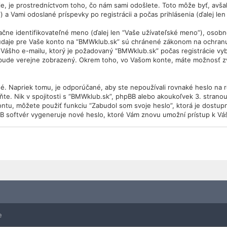
 je prostredníctvom toho, čo nám sami odošlete. Toto môže byť, avšak
 a Vami odoslané príspevky po registrácii a počas prihlásenia (ďalej len
 identifikovateľné meno (ďalej len “Vaše užívateľské meno”), osobné h
 údaje pre Vaše konto na “BMWklub.sk” sú chránené zákonom na ochranu ú
Vášho e-mailu, ktorý je požadovaný “BMWklub.sk” počas registrácie vy
 bude verejne zobrazený. Okrem toho, vo Vašom konte, máte možnosť zv
é. Napriek tomu, je odporúčané, aby ste nepoužívali rovnaké heslo na 
ňte. Nik v spojitosti s “BMWklub.sk”, phpBB alebo akoukoľvek 3. stranou
ontu, môžete použiť funkciu “Zabudol som svoje heslo”, ktorá je dostu
B softvér vygeneruje nové heslo, ktoré Vám znovu umožní prístup k Vá
e