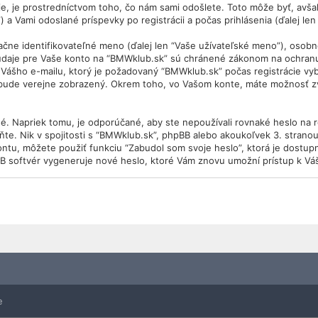
 je prostredníctvom toho, čo nám sami odošlete. Toto môže byť, avšak
 a Vami odoslané príspevky po registrácii a počas prihlásenia (ďalej len
 identifikovateľné meno (ďalej len “Vaše užívateľské meno”), osobné h
 údaje pre Vaše konto na “BMWklub.sk” sú chránené zákonom na ochranu ú
Vášho e-mailu, ktorý je požadovaný “BMWklub.sk” počas registrácie vy
 bude verejne zobrazený. Okrem toho, vo Vašom konte, máte možnosť zv
é. Napriek tomu, je odporúčané, aby ste nepoužívali rovnaké heslo na 
ňte. Nik v spojitosti s “BMWklub.sk”, phpBB alebo akoukoľvek 3. stranou
ontu, môžete použiť funkciu “Zabudol som svoje heslo”, ktorá je dostu
B softvér vygeneruje nové heslo, ktoré Vám znovu umožní prístup k Vá
e