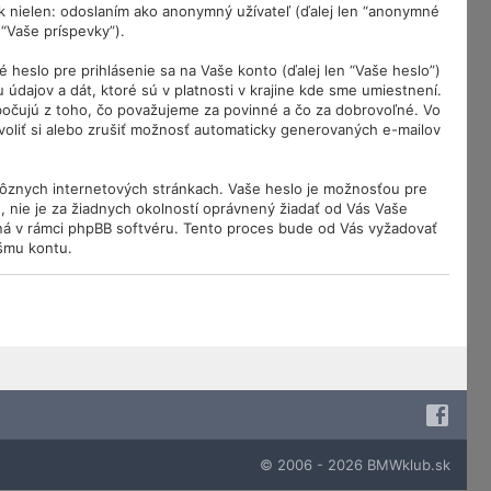
 nielen: odoslaním ako anonymný užívateľ (ďalej len “anonymné
 “Vaše príspevky”).
eslo pre prihlásenie sa na Vaše konto (ďalej len “Vaše heslo”)
dajov a dát, ktoré sú v platnosti v krajine kde sme umiestnení.
bočujú z toho, čo považujeme za povinné a čo za dobrovoľné. Vo
oliť si alebo zrušiť možnosť automaticky generovaných e-mailov
rôznych internetových stránkach. Vaše heslo je možnosťou pre
, nie je za žiadnych okolností oprávnený žiadať od Vás Vaše
pná v rámci phpBB softvéru. Tento proces bude od Vás vyžadovať
šmu kontu.
© 2006 - 2026 BMWklub.sk