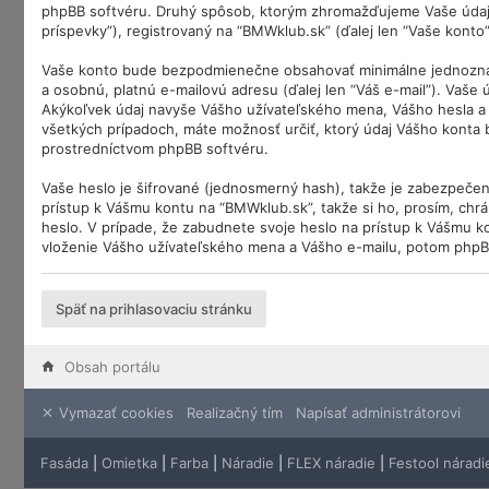
phpBB softvéru. Druhý spôsob, ktorým zhromažďujeme Vaše údaje,
príspevky”), registrovaný na “BMWklub.sk” (ďalej len “Vaše konto”)
Vaše konto bude bezpodmienečne obsahovať minimálne jednoznačne
a osobnú, platnú e-mailovú adresu (ďalej len “Váš e-mail”). Vaše
Akýkoľvek údaj navyše Vášho užívateľského mena, Vášho hesla a 
všetkých prípadoch, máte možnosť určiť, ktorý údaj Vášho konta
prostredníctvom phpBB softvéru.
Vaše heslo je šifrované (jednosmerný hash), takže je zabezpečen
prístup k Vášmu kontu na “BMWklub.sk”, takže si ho, prosím, chrá
heslo. V prípade, že zabudnete svoje heslo na prístup k Vášmu k
vloženie Vášho užívateľského mena a Vášho e-mailu, potom phpB
Späť na prihlasovaciu stránku
Obsah portálu
Vymazať cookies
Realizačný tím
Napísať administrátorovi
Fasáda
|
Omietka
|
Farba
|
Náradie
|
FLEX náradie
|
Festool náradi