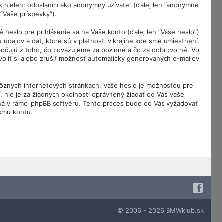
 nielen: odoslaním ako anonymný užívateľ (ďalej len “anonymné
 “Vaše príspevky”).
eslo pre prihlásenie sa na Vaše konto (ďalej len “Vaše heslo”)
dajov a dát, ktoré sú v platnosti v krajine kde sme umiestnení.
bočujú z toho, čo považujeme za povinné a čo za dobrovoľné. Vo
oliť si alebo zrušiť možnosť automaticky generovaných e-mailov
rôznych internetových stránkach. Vaše heslo je možnosťou pre
, nie je za žiadnych okolností oprávnený žiadať od Vás Vaše
pná v rámci phpBB softvéru. Tento proces bude od Vás vyžadovať
šmu kontu.
© 2006 - 2026 BMWklub.sk