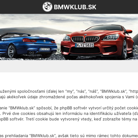
BMWKLUB.SK
ženými spoločnosťami (ďalej len “my”, “nás”, “náš”, “BMWklub.sk”, “https
ajú akékoľvek údaje zhromaždené počas akéhokoľvek spojenia s Vami (ďa
nie “BMWklub.sk” spôsobí, že phpBB softvér vytvorí určitý počet cooki
Prvé dve cookies obsahujú len informáciu na identifikáciu užívateľa (ďa
 phpBB softvér. Tretí cookie bude vytvorený vtedy, keď zobrazíte témy n
as prehliadania “BMWklub.sk”, avšak tieto sú mimo rámec tohto dokumen