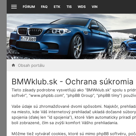
FÓRUM
FAQ
ETK
TIS
WDS
VIN
Obsah portálu
BMWklub.sk - Ochrana súkromia
Tieto zásady podrobne vysvetľujú ako “BMWklub.sk” spolu s pridru
softvér”, “www.phpbb.com”, “phpBB Group”, “phpBB tímy”) použív
Vaše údaje sú zhromažďované dvomi spôsobmi. Najskôr, prehliada
na miesto, kde Váš internetový prehliadač ukladá dočasné súbory. 
spojenia (ďalej len “id spojenia”), ktoré Vám automaticky priradí
boli zobrazené, čím sa zvýši komfort Vášho prehliadania.
Môžme tiež vytvárať cookies, ktoré sú mimo phpBB softvéru, poč