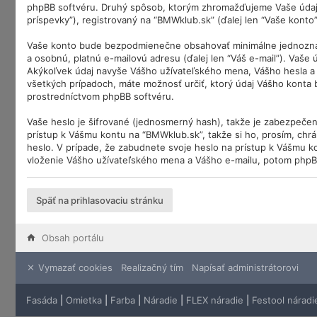
phpBB softvéru. Druhý spôsob, ktorým zhromažďujeme Vaše údaje,
príspevky”), registrovaný na “BMWklub.sk” (ďalej len “Vaše konto”)
Vaše konto bude bezpodmienečne obsahovať minimálne jednoznačne
a osobnú, platnú e-mailovú adresu (ďalej len “Váš e-mail”). Vaše
Akýkoľvek údaj navyše Vášho užívateľského mena, Vášho hesla a 
všetkých prípadoch, máte možnosť určiť, ktorý údaj Vášho konta
prostredníctvom phpBB softvéru.
Vaše heslo je šifrované (jednosmerný hash), takže je zabezpečen
prístup k Vášmu kontu na “BMWklub.sk”, takže si ho, prosím, chrá
heslo. V prípade, že zabudnete svoje heslo na prístup k Vášmu k
vloženie Vášho užívateľského mena a Vášho e-mailu, potom phpB
Späť na prihlasovaciu stránku
Obsah portálu
Vymazať cookies
Realizačný tím
Napísať administrátorovi
Fasáda
|
Omietka
|
Farba
|
Náradie
|
FLEX náradie
|
Festool náradi