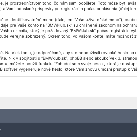
 je prostredníctvom toho, čo nám sami odošlete. Toto môže byť, avšak
 a Vami odoslané príspevky po registrácii a počas prihlásenia (ďalej len
 identifikovateľné meno (ďalej len “Vaše užívateľské meno”), osobné h
 údaje pre Vaše konto na “BMWklub.sk” sú chránené zákonom na ochranu ú
Vášho e-mailu, ktorý je požadovaný “BMWklub.sk” počas registrácie vy
 bude verejne zobrazený. Okrem toho, vo Vašom konte, máte možnosť zv
é. Napriek tomu, je odporúčané, aby ste nepoužívali rovnaké heslo na 
ňte. Nik v spojitosti s “BMWklub.sk”, phpBB alebo akoukoľvek 3. stranou
ontu, môžete použiť funkciu “Zabudol som svoje heslo”, ktorá je dostu
B softvér vygeneruje nové heslo, ktoré Vám znovu umožní prístup k Vá
e