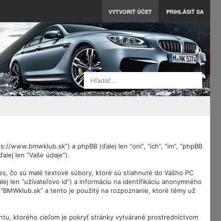
VYTVORIŤ ÚČET
PRIHLÁSIŤ SA
Hľadať…
://www.bmwklub.sk”) a phpBB (ďalej len “oni”, “ich”, “im”, “phpBB
lej len “Vaše údaje”).
es, čo sú malé textové súbory, ktoré sú stiahnuté do Vášho PC
lej len “užívateľovo id”) a informáciu na identifikáciu anonymného
a “BMWklub.sk” a tento je použitý na rozpoznanie, ktoré témy už
tu, ktorého cieľom je pokryť stránky vytvárané prostredníctvom