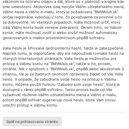
zákonom na ochranu údajov a dát, ktoré sú v platnosti v krajine kde
sme umiestnení. Akýkoľvek údaj navyše Vášho užívateľského mena,
Vášho hesla a Vášho e-mailu, ktorý je požadovaný “BMWklub.sk”
počas registrácie vybočujú z toho, čo považujeme za povinné a čo
za dobrovoľné. Vo všetkých prípadoch, máte možnosť určiť, ktorý
údaj Vášho konta bude verejne zobrazený. Okrem toho, vo Vašom
konte, máte možnosť zvoliť si alebo zrušiť možnosť automaticky
generovaných e-mailov prostredníctvom phpBB softvéru.
Vaše heslo je šifrované (jednosmerný hash), takže je zabezpečené.
Napriek tomu, je odporúčané, aby ste nepoužívali rovnaké heslo na
rôznych internetových stránkach. Vaše heslo je možnosťou pre
prístup k Vášmu kontu na “BMWklub.sk”, takže si ho, prosím,
chráňte. Nik v spojitosti s “BMWklub.sk”, phpBB alebo akoukoľvek 3.
stranou, nie je za žiadnych okolností oprávnený žiadať od Vás Vaše
heslo. V prípade, že zabudnete svoje heslo na prístup k Vášmu
kontu, môžete použiť funkciu “Zabudol som svoje heslo”, ktorá je
dostupná v rámci phpBB softvéru. Tento proces bude od Vás
vyžadovať vloženie Vášho užívateľského mena a Vášho e-mailu,
potom phpBB softvér vygeneruje nové heslo, ktoré Vám znovu
umožní prístup k Vášmu kontu.
Späť na prihlasovaciu stránku