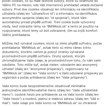
počet cookies, čo sú malé textové súbory, ktoré sú stiahnuté do
Vášho PC na miesto, kde Váš internetový prehliadač ukladá dočasné
súbory. Prvé dve cookies obsahujú len informáciu na identifikáciu
užívateľa (ďalej len “užívateľovo id”) a informáciu na identifikáciu
anonymného spojenia (ďalej len “id spojenia”), ktoré Vám
automaticky priradí phpBB softvér. Tretí cookie bude vytvorený
vtedy, keď zobrazíte témy na “BMWklub.sk” a tento je použitý na
rozpoznanie, ktoré témy už boli zobrazené, čím sa zvýši komfort
Vášho prehliadania.
Môžme tiež vytvárať cookies, ktoré sú mimo phpBB softvéru, počas
prehliadania “BMWklub.sk”, avšak tieto sú mimo rámec tohto
dokumentu, ktorého cieľom je pokryť stránky vytvárané
prostredníctvom phpBB softvéru. Druhý spôsob, ktorým
zhromažďujeme Vaše údaje, je prostredníctvom toho, čo nám sami
odošlete. Toto môže byť, avšak nielen: odoslaním ako anonymný
užívateľ (ďalej len “anonymné príspevky”), registrovaný na
“BMWklub.sk” (ďalej len “Vaše konto”) a Vami odoslané príspevky po
registrácii a počas prihlásenia (ďalej len “Vaše príspevky”).
Vaše konto bude bezpodmienečne obsahovať minimálne
jednoznačne identifikovateľné meno (ďalej len “Vaše užívateľské
meno”), osobné heslo pre prihlásenie sa na Vaše konto (ďalej len
“Vaše heslo”) a osobnú, platnú e-mailovú adresu (ďalej len “Váš e-
mail”). Vaše údaje pre Vaše konto na “BMWklub.sk” sú chránené