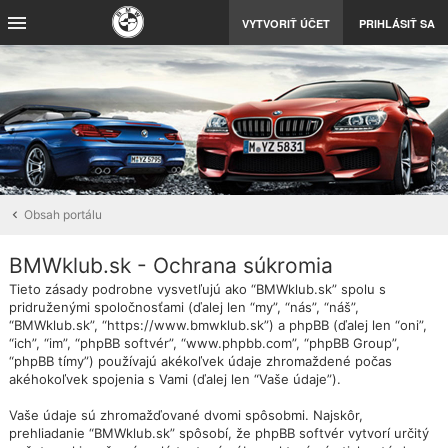
VYTVORIŤ ÚČET
PRIHLÁSIŤ SA
Obsah portálu
BMWklub.sk - Ochrana súkromia
Tieto zásady podrobne vysvetľujú ako “BMWklub.sk” spolu s
pridruženými spoločnosťami (ďalej len “my”, “nás”, “náš”,
“BMWklub.sk”, “https://www.bmwklub.sk”) a phpBB (ďalej len “oni”,
“ich”, “im”, “phpBB softvér”, “www.phpbb.com”, “phpBB Group”,
“phpBB tímy”) používajú akékoľvek údaje zhromaždené počas
akéhokoľvek spojenia s Vami (ďalej len “Vaše údaje”).
Vaše údaje sú zhromažďované dvomi spôsobmi. Najskôr,
prehliadanie “BMWklub.sk” spôsobí, že phpBB softvér vytvorí určitý