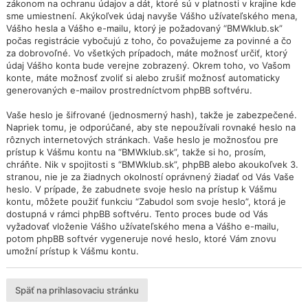
zákonom na ochranu údajov a dát, ktoré sú v platnosti v krajine kde
sme umiestnení. Akýkoľvek údaj navyše Vášho užívateľského mena,
Vášho hesla a Vášho e-mailu, ktorý je požadovaný “BMWklub.sk”
počas registrácie vybočujú z toho, čo považujeme za povinné a čo
za dobrovoľné. Vo všetkých prípadoch, máte možnosť určiť, ktorý
údaj Vášho konta bude verejne zobrazený. Okrem toho, vo Vašom
konte, máte možnosť zvoliť si alebo zrušiť možnosť automaticky
generovaných e-mailov prostredníctvom phpBB softvéru.
Vaše heslo je šifrované (jednosmerný hash), takže je zabezpečené.
Napriek tomu, je odporúčané, aby ste nepoužívali rovnaké heslo na
rôznych internetových stránkach. Vaše heslo je možnosťou pre
prístup k Vášmu kontu na “BMWklub.sk”, takže si ho, prosím,
chráňte. Nik v spojitosti s “BMWklub.sk”, phpBB alebo akoukoľvek 3.
stranou, nie je za žiadnych okolností oprávnený žiadať od Vás Vaše
heslo. V prípade, že zabudnete svoje heslo na prístup k Vášmu
kontu, môžete použiť funkciu “Zabudol som svoje heslo”, ktorá je
dostupná v rámci phpBB softvéru. Tento proces bude od Vás
vyžadovať vloženie Vášho užívateľského mena a Vášho e-mailu,
potom phpBB softvér vygeneruje nové heslo, ktoré Vám znovu
umožní prístup k Vášmu kontu.
Späť na prihlasovaciu stránku