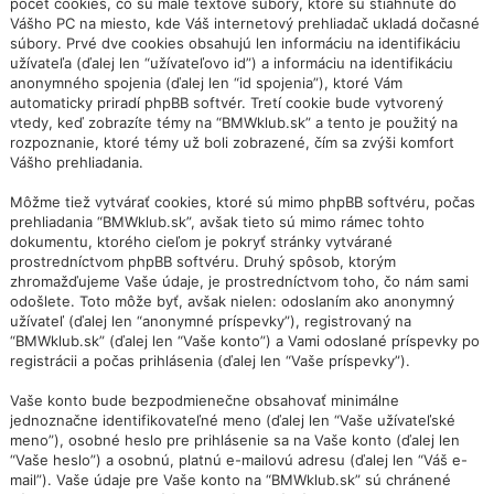
počet cookies, čo sú malé textové súbory, ktoré sú stiahnuté do
Vášho PC na miesto, kde Váš internetový prehliadač ukladá dočasné
súbory. Prvé dve cookies obsahujú len informáciu na identifikáciu
užívateľa (ďalej len “užívateľovo id”) a informáciu na identifikáciu
anonymného spojenia (ďalej len “id spojenia”), ktoré Vám
automaticky priradí phpBB softvér. Tretí cookie bude vytvorený
vtedy, keď zobrazíte témy na “BMWklub.sk” a tento je použitý na
rozpoznanie, ktoré témy už boli zobrazené, čím sa zvýši komfort
Vášho prehliadania.
Môžme tiež vytvárať cookies, ktoré sú mimo phpBB softvéru, počas
prehliadania “BMWklub.sk”, avšak tieto sú mimo rámec tohto
dokumentu, ktorého cieľom je pokryť stránky vytvárané
prostredníctvom phpBB softvéru. Druhý spôsob, ktorým
zhromažďujeme Vaše údaje, je prostredníctvom toho, čo nám sami
odošlete. Toto môže byť, avšak nielen: odoslaním ako anonymný
užívateľ (ďalej len “anonymné príspevky”), registrovaný na
“BMWklub.sk” (ďalej len “Vaše konto”) a Vami odoslané príspevky po
registrácii a počas prihlásenia (ďalej len “Vaše príspevky”).
Vaše konto bude bezpodmienečne obsahovať minimálne
jednoznačne identifikovateľné meno (ďalej len “Vaše užívateľské
meno”), osobné heslo pre prihlásenie sa na Vaše konto (ďalej len
“Vaše heslo”) a osobnú, platnú e-mailovú adresu (ďalej len “Váš e-
mail”). Vaše údaje pre Vaše konto na “BMWklub.sk” sú chránené