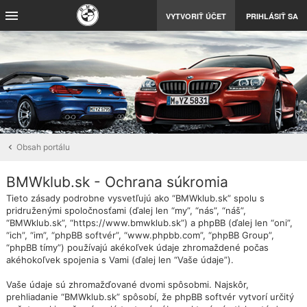
VYTVORIŤ ÚČET
PRIHLÁSIŤ SA
Obsah portálu
BMWklub.sk - Ochrana súkromia
Tieto zásady podrobne vysvetľujú ako “BMWklub.sk” spolu s
pridruženými spoločnosťami (ďalej len “my”, “nás”, “náš”,
“BMWklub.sk”, “https://www.bmwklub.sk”) a phpBB (ďalej len “oni”,
“ich”, “im”, “phpBB softvér”, “www.phpbb.com”, “phpBB Group”,
“phpBB tímy”) používajú akékoľvek údaje zhromaždené počas
akéhokoľvek spojenia s Vami (ďalej len “Vaše údaje”).
Vaše údaje sú zhromažďované dvomi spôsobmi. Najskôr,
prehliadanie “BMWklub.sk” spôsobí, že phpBB softvér vytvorí určitý