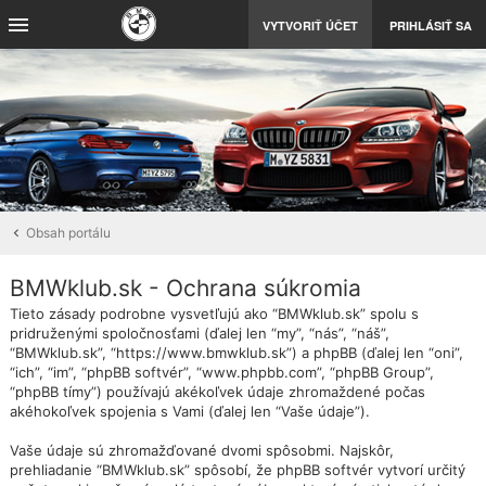
VYTVORIŤ ÚČET
PRIHLÁSIŤ SA
Obsah portálu
BMWklub.sk - Ochrana súkromia
Tieto zásady podrobne vysvetľujú ako “BMWklub.sk” spolu s
pridruženými spoločnosťami (ďalej len “my”, “nás”, “náš”,
“BMWklub.sk”, “https://www.bmwklub.sk”) a phpBB (ďalej len “oni”,
“ich”, “im”, “phpBB softvér”, “www.phpbb.com”, “phpBB Group”,
“phpBB tímy”) používajú akékoľvek údaje zhromaždené počas
akéhokoľvek spojenia s Vami (ďalej len “Vaše údaje”).
Vaše údaje sú zhromažďované dvomi spôsobmi. Najskôr,
prehliadanie “BMWklub.sk” spôsobí, že phpBB softvér vytvorí určitý