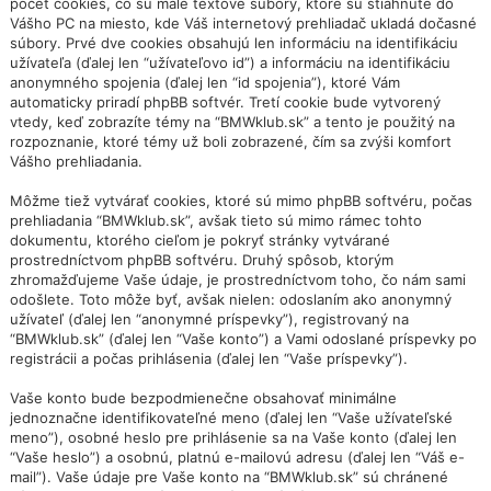
počet cookies, čo sú malé textové súbory, ktoré sú stiahnuté do
Vášho PC na miesto, kde Váš internetový prehliadač ukladá dočasné
súbory. Prvé dve cookies obsahujú len informáciu na identifikáciu
užívateľa (ďalej len “užívateľovo id”) a informáciu na identifikáciu
anonymného spojenia (ďalej len “id spojenia”), ktoré Vám
automaticky priradí phpBB softvér. Tretí cookie bude vytvorený
vtedy, keď zobrazíte témy na “BMWklub.sk” a tento je použitý na
rozpoznanie, ktoré témy už boli zobrazené, čím sa zvýši komfort
Vášho prehliadania.
Môžme tiež vytvárať cookies, ktoré sú mimo phpBB softvéru, počas
prehliadania “BMWklub.sk”, avšak tieto sú mimo rámec tohto
dokumentu, ktorého cieľom je pokryť stránky vytvárané
prostredníctvom phpBB softvéru. Druhý spôsob, ktorým
zhromažďujeme Vaše údaje, je prostredníctvom toho, čo nám sami
odošlete. Toto môže byť, avšak nielen: odoslaním ako anonymný
užívateľ (ďalej len “anonymné príspevky”), registrovaný na
“BMWklub.sk” (ďalej len “Vaše konto”) a Vami odoslané príspevky po
registrácii a počas prihlásenia (ďalej len “Vaše príspevky”).
Vaše konto bude bezpodmienečne obsahovať minimálne
jednoznačne identifikovateľné meno (ďalej len “Vaše užívateľské
meno”), osobné heslo pre prihlásenie sa na Vaše konto (ďalej len
“Vaše heslo”) a osobnú, platnú e-mailovú adresu (ďalej len “Váš e-
mail”). Vaše údaje pre Vaše konto na “BMWklub.sk” sú chránené