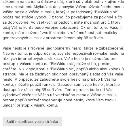
zákonom na ochranu údajov a dát, ktoré sú v platnosti v krajine kde
sme umiestnení. Akýkoľvek údaj navyše Vášho užívateľského mena,
Vášho hesla a Vášho e-mailu, ktorý je požadovaný “BMWklub.sk”
počas registrácie vybočujú z toho, čo považujeme za povinné a čo
za dobrovoľné. Vo všetkých prípadoch, máte možnosť určiť, ktorý
údaj Vášho konta bude verejne zobrazený. Okrem toho, vo Vašom
konte, máte možnosť zvoliť si alebo zrušiť možnosť automaticky
generovaných e-mailov prostredníctvom phpBB softvéru.
Vaše heslo je šifrované (jednosmerný hash), takže je zabezpečené.
Napriek tomu, je odporúčané, aby ste nepoužívali rovnaké heslo na
rôznych internetových stránkach. Vaše heslo je možnosťou pre
prístup k Vášmu kontu na “BMWklub.sk”, takže si ho, prosím,
chráňte. Nik v spojitosti s “BMWklub.sk”, phpBB alebo akoukoľvek 3.
stranou, nie je za žiadnych okolností oprávnený žiadať od Vás Vaše
heslo. V prípade, že zabudnete svoje heslo na prístup k Vášmu
kontu, môžete použiť funkciu “Zabudol som svoje heslo”, ktorá je
dostupná v rámci phpBB softvéru. Tento proces bude od Vás
vyžadovať vloženie Vášho užívateľského mena a Vášho e-mailu,
potom phpBB softvér vygeneruje nové heslo, ktoré Vám znovu
umožní prístup k Vášmu kontu.
Späť na prihlasovaciu stránku