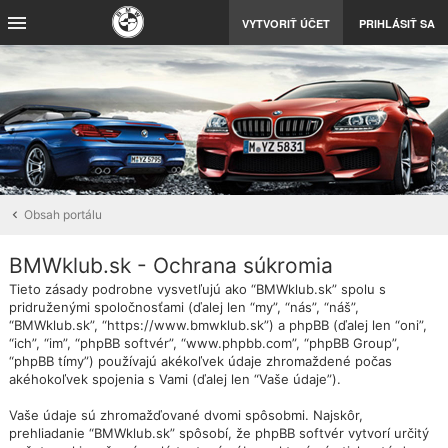
VYTVORIŤ ÚČET
PRIHLÁSIŤ SA
Obsah portálu
BMWklub.sk - Ochrana súkromia
Tieto zásady podrobne vysvetľujú ako “BMWklub.sk” spolu s
pridruženými spoločnosťami (ďalej len “my”, “nás”, “náš”,
“BMWklub.sk”, “https://www.bmwklub.sk”) a phpBB (ďalej len “oni”,
“ich”, “im”, “phpBB softvér”, “www.phpbb.com”, “phpBB Group”,
“phpBB tímy”) používajú akékoľvek údaje zhromaždené počas
akéhokoľvek spojenia s Vami (ďalej len “Vaše údaje”).
Vaše údaje sú zhromažďované dvomi spôsobmi. Najskôr,
prehliadanie “BMWklub.sk” spôsobí, že phpBB softvér vytvorí určitý