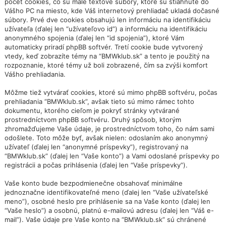
počet cookies, čo sú malé textové súbory, ktoré sú stiahnuté do
Vášho PC na miesto, kde Váš internetový prehliadač ukladá dočasné
súbory. Prvé dve cookies obsahujú len informáciu na identifikáciu
užívateľa (ďalej len “užívateľovo id”) a informáciu na identifikáciu
anonymného spojenia (ďalej len “id spojenia”), ktoré Vám
automaticky priradí phpBB softvér. Tretí cookie bude vytvorený
vtedy, keď zobrazíte témy na “BMWklub.sk” a tento je použitý na
rozpoznanie, ktoré témy už boli zobrazené, čím sa zvýši komfort
Vášho prehliadania.
Môžme tiež vytvárať cookies, ktoré sú mimo phpBB softvéru, počas
prehliadania “BMWklub.sk”, avšak tieto sú mimo rámec tohto
dokumentu, ktorého cieľom je pokryť stránky vytvárané
prostredníctvom phpBB softvéru. Druhý spôsob, ktorým
zhromažďujeme Vaše údaje, je prostredníctvom toho, čo nám sami
odošlete. Toto môže byť, avšak nielen: odoslaním ako anonymný
užívateľ (ďalej len “anonymné príspevky”), registrovaný na
“BMWklub.sk” (ďalej len “Vaše konto”) a Vami odoslané príspevky po
registrácii a počas prihlásenia (ďalej len “Vaše príspevky”).
Vaše konto bude bezpodmienečne obsahovať minimálne
jednoznačne identifikovateľné meno (ďalej len “Vaše užívateľské
meno”), osobné heslo pre prihlásenie sa na Vaše konto (ďalej len
“Vaše heslo”) a osobnú, platnú e-mailovú adresu (ďalej len “Váš e-
mail”). Vaše údaje pre Vaše konto na “BMWklub.sk” sú chránené