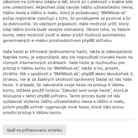
zákonom na ochranu údajov a dát, ktoré sú v platnosti v krajine kde
sme umiestnení. Akýkoľvek údaj navyše Vášho užívateľského mena,
Vášho hesla a Vášho e-mailu, ktorý je požadovaný “BMWklub.sk”
počas registrácie vybočujú z toho, čo považujeme za povinné a čo
za dobrovoľné. Vo všetkých prípadoch, máte možnosť určiť, ktorý
údaj Vášho konta bude verejne zobrazený. Okrem toho, vo Vašom
konte, máte možnosť zvoliť si alebo zrušiť možnosť automaticky
generovaných e-mailov prostredníctvom phpBB softvéru.
Vaše heslo je šifrované (jednosmerný hash), takže je zabezpečené.
Napriek tomu, je odporúčané, aby ste nepoužívali rovnaké heslo na
rôznych internetových stránkach. Vaše heslo je možnosťou pre
prístup k Vášmu kontu na “BMWklub.sk”, takže si ho, prosím,
chráňte. Nik v spojitosti s “BMWklub.sk”, phpBB alebo akoukoľvek 3.
stranou, nie je za žiadnych okolností oprávnený žiadať od Vás Vaše
heslo. V prípade, že zabudnete svoje heslo na prístup k Vášmu
kontu, môžete použiť funkciu “Zabudol som svoje heslo”, ktorá je
dostupná v rámci phpBB softvéru. Tento proces bude od Vás
vyžadovať vloženie Vášho užívateľského mena a Vášho e-mailu,
potom phpBB softvér vygeneruje nové heslo, ktoré Vám znovu
umožní prístup k Vášmu kontu.
Späť na prihlasovaciu stránku