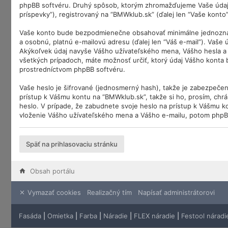
phpBB softvéru. Druhý spôsob, ktorým zhromažďujeme Vaše údaje,
príspevky”), registrovaný na “BMWklub.sk” (ďalej len “Vaše konto”)
Vaše konto bude bezpodmienečne obsahovať minimálne jednoznačne
a osobnú, platnú e-mailovú adresu (ďalej len “Váš e-mail”). Vaše
Akýkoľvek údaj navyše Vášho užívateľského mena, Vášho hesla a 
všetkých prípadoch, máte možnosť určiť, ktorý údaj Vášho konta
prostredníctvom phpBB softvéru.
Vaše heslo je šifrované (jednosmerný hash), takže je zabezpečen
prístup k Vášmu kontu na “BMWklub.sk”, takže si ho, prosím, chrá
heslo. V prípade, že zabudnete svoje heslo na prístup k Vášmu k
vloženie Vášho užívateľského mena a Vášho e-mailu, potom phpB
Späť na prihlasovaciu stránku
Obsah portálu
Vymazať cookies
Realizačný tím
Napísať administrátorovi
Fasáda
|
Omietka
|
Farba
|
Náradie
|
FLEX náradie
|
Festool náradi