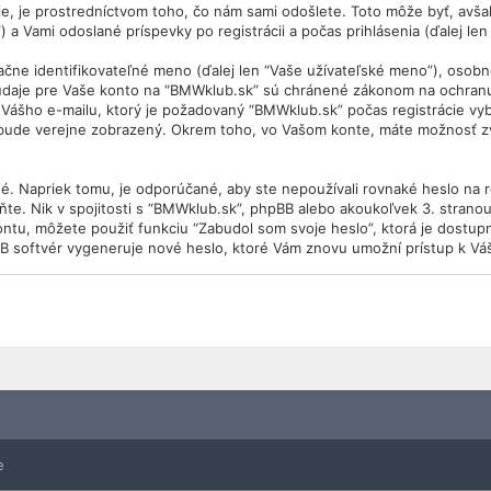
 je prostredníctvom toho, čo nám sami odošlete. Toto môže byť, avšak
 a Vami odoslané príspevky po registrácii a počas prihlásenia (ďalej len
 identifikovateľné meno (ďalej len “Vaše užívateľské meno”), osobné h
 údaje pre Vaše konto na “BMWklub.sk” sú chránené zákonom na ochranu ú
Vášho e-mailu, ktorý je požadovaný “BMWklub.sk” počas registrácie vy
 bude verejne zobrazený. Okrem toho, vo Vašom konte, máte možnosť zv
é. Napriek tomu, je odporúčané, aby ste nepoužívali rovnaké heslo na 
ňte. Nik v spojitosti s “BMWklub.sk”, phpBB alebo akoukoľvek 3. stranou
ontu, môžete použiť funkciu “Zabudol som svoje heslo”, ktorá je dostu
B softvér vygeneruje nové heslo, ktoré Vám znovu umožní prístup k Vá
e