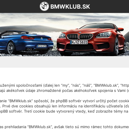
BMWKLUB.SK
ženými spoločnosťami (ďalej len “my”, “nás”, “náš”, “BMWklub.sk”, “https
ajú akékoľvek údaje zhromaždené počas akéhokoľvek spojenia s Vami (ďa
nie “BMWklub.sk” spôsobí, že phpBB softvér vytvorí určitý počet cooki
Prvé dve cookies obsahujú len informáciu na identifikáciu užívateľa (ďa
 phpBB softvér. Tretí cookie bude vytvorený vtedy, keď zobrazíte témy n
as prehliadania “BMWklub.sk”, avšak tieto sú mimo rámec tohto dokumen