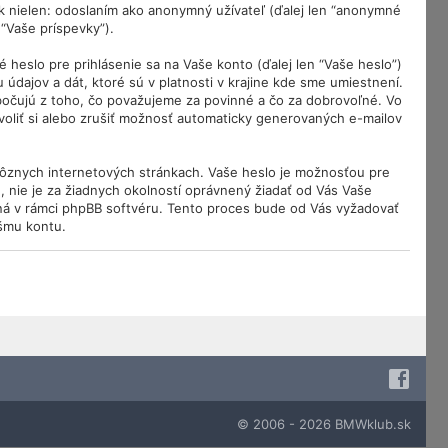
 nielen: odoslaním ako anonymný užívateľ (ďalej len “anonymné
 “Vaše príspevky”).
eslo pre prihlásenie sa na Vaše konto (ďalej len “Vaše heslo”)
dajov a dát, ktoré sú v platnosti v krajine kde sme umiestnení.
bočujú z toho, čo považujeme za povinné a čo za dobrovoľné. Vo
oliť si alebo zrušiť možnosť automaticky generovaných e-mailov
rôznych internetových stránkach. Vaše heslo je možnosťou pre
, nie je za žiadnych okolností oprávnený žiadať od Vás Vaše
pná v rámci phpBB softvéru. Tento proces bude od Vás vyžadovať
šmu kontu.
© 2006 - 2026 BMWklub.sk