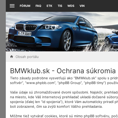
FÓRUM
FAQ
ETK
TIS
WDS
VIN
Obsah portálu
BMWklub.sk - Ochrana súkromia
Tieto zásady podrobne vysvetľujú ako “BMWklub.sk” spolu s pridru
softvér”, “www.phpbb.com”, “phpBB Group”, “phpBB tímy”) použív
Vaše údaje sú zhromažďované dvomi spôsobmi. Najskôr, prehliada
na miesto, kde Váš internetový prehliadač ukladá dočasné súbory. 
spojenia (ďalej len “id spojenia”), ktoré Vám automaticky priradí
boli zobrazené, čím sa zvýši komfort Vášho prehliadania.
Môžme tiež vytvárať cookies, ktoré sú mimo phpBB softvéru, poč