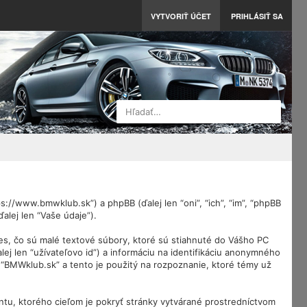
VYTVORIŤ ÚČET
PRIHLÁSIŤ SA
Hľadať…
://www.bmwklub.sk”) a phpBB (ďalej len “oni”, “ich”, “im”, “phpBB
lej len “Vaše údaje”).
es, čo sú malé textové súbory, ktoré sú stiahnuté do Vášho PC
lej len “užívateľovo id”) a informáciu na identifikáciu anonymného
a “BMWklub.sk” a tento je použitý na rozpoznanie, ktoré témy už
tu, ktorého cieľom je pokryť stránky vytvárané prostredníctvom