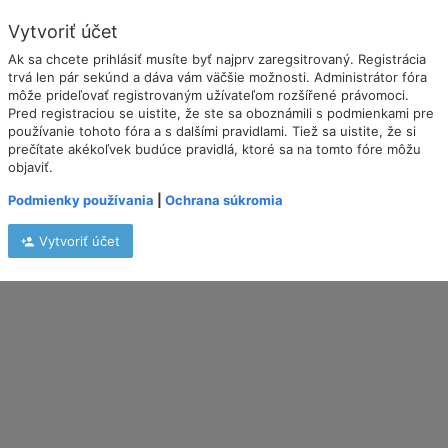
Vytvoriť účet
Ak sa chcete prihlásiť musíte byť najprv zaregsitrovaný. Registrácia
trvá len pár sekúnd a dáva vám väčšie možnosti. Administrátor fóra
môže prideľovať registrovaným užívateľom rozšířené právomoci.
Pred registraciou se uistite, že ste sa oboznámili s podmienkami pre
používanie tohoto fóra a s dalšími pravidlami. Tiež sa uistite, že si
prečítate akékoľvek budúce pravidlá, ktoré sa na tomto fóre môžu
objaviť.
Podmienky používania
|
Ochrana súkromia
Vytvoriť účet