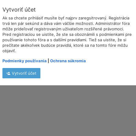
Vytvoriť účet
Ak sa chcete prihlásiť musíte byť najprv zaregsitrovaný. Registrácia
trvá len pár sekúnd a dáva vám väčšie možnosti. Administrátor fóra
môže prideľovať registrovaným užívateľom rozšířené právomoci.
Pred registraciou se uistite, že ste sa oboznámili s podmienkami pre
používanie tohoto fóra a s dalšími pravidlami. Tiež sa uistite, že si
prečítate akékoľvek budúce pravidlá, ktoré sa na tomto fóre môžu
objaviť.
Podmienky používania
|
Ochrana súkromia
Vytvoriť účet