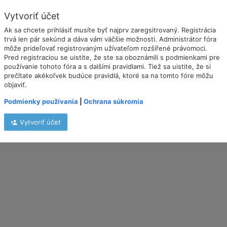
Vytvoriť účet
Ak sa chcete prihlásiť musíte byť najprv zaregsitrovaný. Registrácia
trvá len pár sekúnd a dáva vám väčšie možnosti. Administrátor fóra
môže prideľovať registrovaným užívateľom rozšířené právomoci.
Pred registraciou se uistite, že ste sa oboznámili s podmienkami pre
používanie tohoto fóra a s dalšími pravidlami. Tiež sa uistite, že si
prečítate akékoľvek budúce pravidlá, ktoré sa na tomto fóre môžu
objaviť.
Podmienky používania
|
Ochrana súkromia
Vytvoriť účet