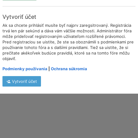
Vytvoriť účet
Ak sa chcete prihlásiť musíte byť najprv zaregsitrovaný. Registrácia
trvá len pár sekúnd a dáva vám väčšie možnosti. Administrátor fóra
môže prideľovať registrovaným užívateľom rozšířené právomoci.
Pred registraciou se uistite, že ste sa oboznámili s podmienkami pre
používanie tohoto fóra a s dalšími pravidlami. Tiež sa uistite, že si
prečítate akékoľvek budúce pravidlá, ktoré sa na tomto fóre môžu
objaviť.
Podmienky používania
|
Ochrana súkromia
Vytvoriť účet