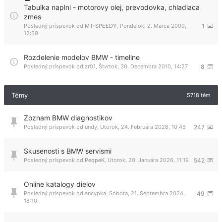
Tabulka naplni - motorovy olej, prevodovka, chladiaca
zmes
Posledný príspevok od
MT-SPEEDY
,
Pondelok, 2. Marca 2009,
1
12:59
Rozdelenie modelov BMW - timeline
Posledný príspevok od
zr01
,
Štvrtok, 30. Decembra 2010, 14:27
8
Témy
5718 tém
Zoznam BMW diagnostikov
Posledný príspevok od
undy
,
Utorok, 24. Februára 2026, 10:45
247
Skusenosti s BMW servismi
Posledný príspevok od
PeqpeK
,
Utorok, 20. Januára 2026, 11:19
542
Online katalogy dielov
Posledný príspevok od
ancypka
,
Sobota, 21. Septembra 2024,
49
18:10