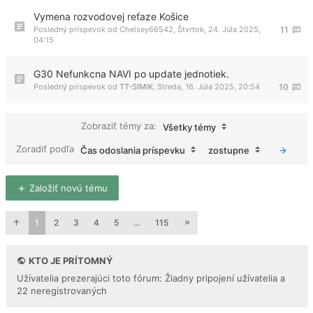
Vymena rozvodovej reťaze Košice
Posledný príspevok od
Chelsey66542
,
Štvrtok, 24. Júla 2025,
11
04:15
G30 Nefunkcna NAVI po update jednotiek.
Posledný príspevok od
TT-SIMIK
,
Streda, 16. Júla 2025, 20:54
10
Zobraziť témy za:
Všetky témy
Zoradiť podľa
Čas odoslania príspevku
zostupne
Založiť novú tému
1
2
3
4
5
…
115
KTO JE PRÍTOMNÝ
Užívatelia prezerajúci toto fórum: Žiadny pripojení užívatelia a
22 neregistrovaných