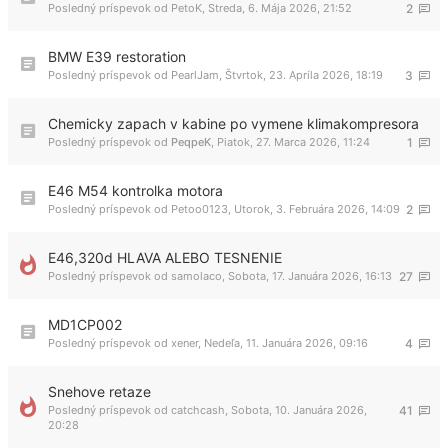
Posledný príspevok od
PetoK
,
Streda, 6. Mája 2026, 21:52
2
BMW E39 restoration
Posledný príspevok od
PearlJam
,
Štvrtok, 23. Apríla 2026, 18:19
3
Chemicky zapach v kabine po vymene klimakompresora
Posledný príspevok od
PeqpeK
,
Piatok, 27. Marca 2026, 11:24
1
E46 M54 kontrolka motora
Posledný príspevok od
Petoo0123
,
Utorok, 3. Februára 2026, 14:09
2
E46,320d HLAVA ALEBO TESNENIE
Posledný príspevok od
samolaco
,
Sobota, 17. Januára 2026, 16:13
27
MD1CP002
Posledný príspevok od
xener
,
Nedeľa, 11. Januára 2026, 09:16
4
Snehove retaze
Posledný príspevok od
catchcash
,
Sobota, 10. Januára 2026,
41
20:28