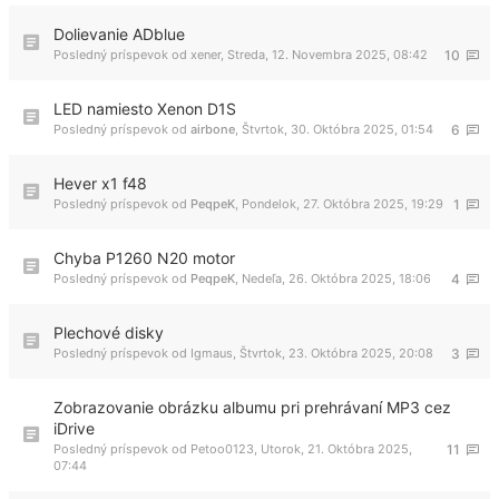
Dolievanie ADblue
Posledný príspevok od
xener
,
Streda, 12. Novembra 2025, 08:42
10
LED namiesto Xenon D1S
Posledný príspevok od
airbone
,
Štvrtok, 30. Októbra 2025, 01:54
6
Hever x1 f48
Posledný príspevok od
PeqpeK
,
Pondelok, 27. Októbra 2025, 19:29
1
Chyba P1260 N20 motor
Posledný príspevok od
PeqpeK
,
Nedeľa, 26. Októbra 2025, 18:06
4
Plechové disky
Posledný príspevok od
Igmaus
,
Štvrtok, 23. Októbra 2025, 20:08
3
Zobrazovanie obrázku albumu pri prehrávaní MP3 cez
iDrive
Posledný príspevok od
Petoo0123
,
Utorok, 21. Októbra 2025,
11
07:44