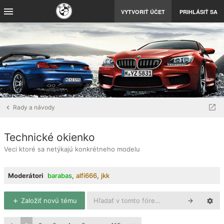
VYTVORIŤ ÚČET
PRIHLÁSIŤ SA
Rady a návody
Technické okienko
Veci ktoré sa netýkajú konkrétneho modelu
Moderátori
barabas
,
alfi666
,
jkk
Založiť novú tému