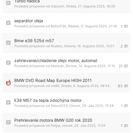
Turbo hadica
Posledný príspevok od
matyson
,
Streda, 27. Augusta 2025, 18:28
separátor oleja
Posledný príspevok od
BoborF30
,
Nedeľa, 17. Augusta 2025, 21:18
1
Bmw e39 525d m57
Posledný príspevok od
Rodess
,
Sobota, 16. Augusta 2025, 13:21
2
zahrievanie/chladenie olejv motor, automat
Posledný príspevok od
Akatsuki
,
Štvrtok, 14. Augusta 2025, 17:10
21
BMW DVD Road Map Europe HIGH 2011
Posledný príspevok od
vik85
,
Streda, 6. Augusta 2025, 08:54
83
E38 M57 za tepla zdochýna motor
Posledný príspevok od
Petoo0123
,
Utorok, 29. Júla 2025, 15:58
1
Prehrievanie motora BMW G20 rok 2020
Posledný príspevok od
Felipe
,
Utorok, 29. Júla 2025, 11:34
7