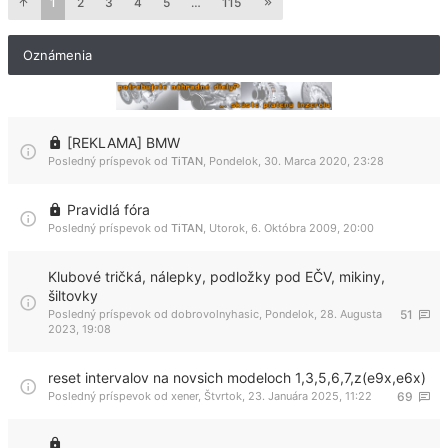
1
2
3
4
5
…
115
Oznámenia
[REKLAMA] BMW
Posledný príspevok od
TiTAN
,
Pondelok, 30. Marca 2020, 23:28
Pravidlá fóra
Posledný príspevok od
TiTAN
,
Utorok, 6. Októbra 2009, 20:00
Klubové tričká, nálepky, podložky pod EČV, mikiny,
šiltovky
Posledný príspevok od
dobrovolnyhasic
,
Pondelok, 28. Augusta
51
2023, 19:08
reset intervalov na novsich modeloch 1,3,5,6,7,z(e9x,e6x)
Posledný príspevok od
xener
,
Štvrtok, 23. Januára 2025, 11:22
69