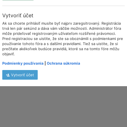
Vytvoriť účet
Ak sa chcete prihlásiť musíte byť najprv zaregsitrovaný. Registrácia
trvá len pár sekúnd a dáva vám väčšie možnosti. Administrátor fóra
môže prideľovať registrovaným užívateľom rozšířené právomoci.
Pred registraciou se uistite, že ste sa oboznámili s podmienkami pre
používanie tohoto fóra a s dalšími pravidlami. Tiež sa uistite, že si
prečítate akékoľvek budúce pravidlá, ktoré sa na tomto fóre môžu
objaviť.
Podmienky používania
|
Ochrana súkromia
Vytvoriť účet