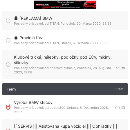
[REKLAMA] BMW
Posledný príspevok od
TiTAN
,
Pondelok, 30. Marca 2020, 23:28
Pravidlá fóra
Posledný príspevok od
TiTAN
,
Utorok, 6. Októbra 2009, 20:00
Klubové tričká, nálepky, podložky pod EČV, mikiny,
šiltovky
Posledný príspevok od
dobrovolnyhasic
,
Pondelok, 28. Augusta
51
2023, 19:08
Témy
6 tém
Výroba BMW kľúčov.
Posledný príspevok od
ddtice800
,
Sobota, 6. Decembra 2025,
90
21:57
[[ SERVIS ||| Asistovana kupa vozidiel ||| Obhliadky |||