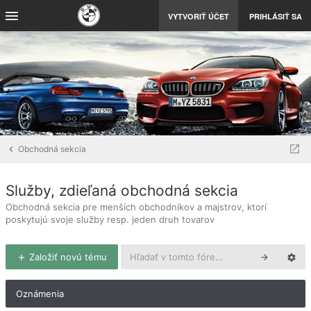
VYTVORIŤ ÚČET
PRIHLÁSIŤ SA
Obchodná sekcia
Služby, zdieľaná obchodná sekcia
Obchodná sekcia pre menších obchodníkov a majstrov, ktorí
poskytujú svoje služby resp. jeden druh tovarov
Založiť novú tému
Oznámenia