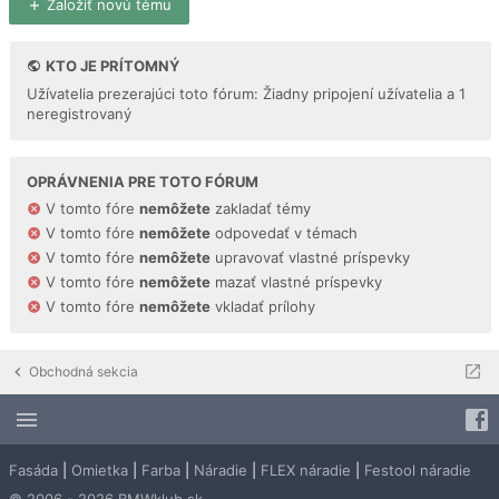
Založiť novú tému
KTO JE PRÍTOMNÝ
Užívatelia prezerajúci toto fórum: Žiadny pripojení užívatelia a 1
neregistrovaný
OPRÁVNENIA PRE TOTO FÓRUM
V tomto fóre
nemôžete
zakladať témy
V tomto fóre
nemôžete
odpovedať v témach
V tomto fóre
nemôžete
upravovať vlastné príspevky
V tomto fóre
nemôžete
mazať vlastné príspevky
V tomto fóre
nemôžete
vkladať prílohy
Obchodná sekcia
Fasáda
|
Omietka
|
Farba
|
Náradie
|
FLEX náradie
|
Festool náradie
© 2006 - 2026 BMWklub.sk