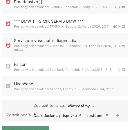
Poradenstvo ]]
Posledný príspevok od
6kamil6
,
Pondelok, 5. Mája 2025, 14:40
80
*** BMW TT-SIMIK SERVIS BMW ***
Posledný príspevok od
TT-SIMIK
,
Sobota, 2. Marca 2024, 23:11
409
Servis pre vaše autá+diagnostika.
Posledný príspevok od
ViktorDDD
,
Pondelok, 24. Februára 2020,
68
06:44
Falcon
Posledný príspevok od
Zdenko.S
,
Pondelok, 9. Apríla 2018, 17:15
3
Ukončené
Posledný príspevok od
airbone
,
Utorok, 16. Decembra 2014, 21:59
Zobraziť témy za:
Všetky témy
Zoradiť podľa
Čas odoslania príspevku
zostupne