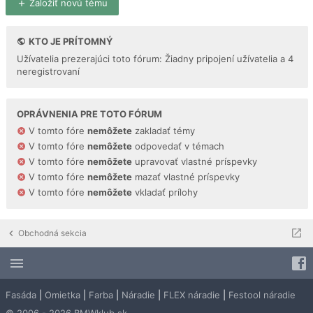
Založiť novú tému
KTO JE PRÍTOMNÝ
Užívatelia prezerajúci toto fórum: Žiadny pripojení užívatelia a 4
neregistrovaní
OPRÁVNENIA PRE TOTO FÓRUM
V tomto fóre
nemôžete
zakladať témy
V tomto fóre
nemôžete
odpovedať v témach
V tomto fóre
nemôžete
upravovať vlastné príspevky
V tomto fóre
nemôžete
mazať vlastné príspevky
V tomto fóre
nemôžete
vkladať prílohy
Obchodná sekcia
Fasáda
|
Omietka
|
Farba
|
Náradie
|
FLEX náradie
|
Festool náradie
© 2006 - 2026 BMWklub.sk