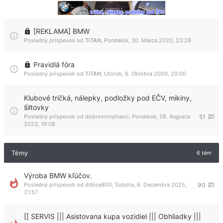
[REKLAMA] BMW
Posledný príspevok od
TiTAN
,
Pondelok, 30. Marca 2020, 23:28
Pravidlá fóra
Posledný príspevok od
TiTAN
,
Utorok, 6. Októbra 2009, 20:00
Klubové tričká, nálepky, podložky pod EČV, mikiny,
šiltovky
Posledný príspevok od
dobrovolnyhasic
,
Pondelok, 28. Augusta
51
2023, 19:08
Témy
6 tém
Výroba BMW kľúčov.
Posledný príspevok od
ddtice800
,
Sobota, 6. Decembra 2025,
90
21:57
[[ SERVIS ||| Asistovana kupa vozidiel ||| Obhliadky |||