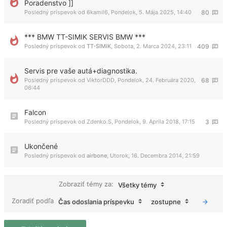
Poradenstvo ]]
Posledný príspevok od
6kamil6
,
Pondelok, 5. Mája 2025, 14:40
80
*** BMW TT-SIMIK SERVIS BMW ***
Posledný príspevok od
TT-SIMIK
,
Sobota, 2. Marca 2024, 23:11
409
Servis pre vaše autá+diagnostika.
Posledný príspevok od
ViktorDDD
,
Pondelok, 24. Februára 2020,
68
06:44
Falcon
Posledný príspevok od
Zdenko.S
,
Pondelok, 9. Apríla 2018, 17:15
3
Ukončené
Posledný príspevok od
airbone
,
Utorok, 16. Decembra 2014, 21:59
Zobraziť témy za:
Všetky témy
Zoradiť podľa
Čas odoslania príspevku
zostupne