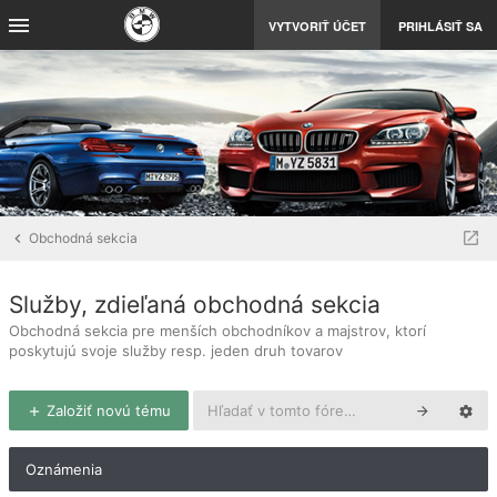
VYTVORIŤ ÚČET
PRIHLÁSIŤ SA
Obchodná sekcia
Služby, zdieľaná obchodná sekcia
Obchodná sekcia pre menších obchodníkov a majstrov, ktorí
poskytujú svoje služby resp. jeden druh tovarov
Založiť novú tému
Oznámenia