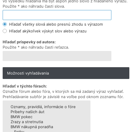
vo výsledku hľadania má byť aspoň jedno slovo z hľadaného výrazu.
Použite * ako náhradu časti slova.
Hľadať všetky slová alebo presnú zhodu s výrazom
Hľadať akýkoľvek výskyt slov alebo výrazu
Hľadať príspevky od autora:
Použite * ako náhradu časti reťazca.
Možnosti vyhľadávania
Hľadať v týchto fórach:
Označte fórum alebo fóra, v ktorých sa má zadaný výraz vyhľadať.
Prehľadávanie subfór je závislé na voľbe pod oknom zoznamu fór.