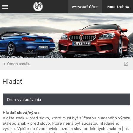
VYTVORIŤ ÚČET
PRIHLÁSIŤ SA
Obsah portálu
Hľadať
Druh vyhľadávania
Hľadať slová/výraz:
Vložte znak
+
pred slovo, ktoré musí byť súčasťou hľadaného výrazu
a/alebo znak
-
pred slovo, ktoré nemá byť súčasťou hľadaného
výrazu. Vpíšte do úvodzoviek zoznam slov, oddelených znakom
|
ak