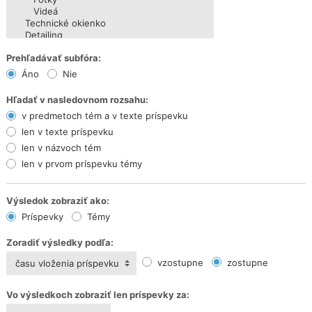
Prehľadávať subfóra:
Áno
Nie
Hľadať v nasledovnom rozsahu:
v predmetoch tém a v texte príspevku
len v texte príspevku
len v názvoch tém
len v prvom príspevku témy
Výsledok zobraziť ako:
Príspevky
Témy
Zoradiť výsledky podľa:
vzostupne
zostupne
času vloženia príspevku
Vo výsledkoch zobraziť len príspevky za: