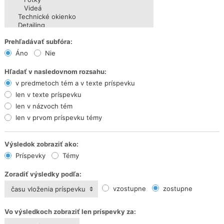
Prehľadávať subfóra:
Áno
Nie
Hľadať v nasledovnom rozsahu:
v predmetoch tém a v texte príspevku
len v texte príspevku
len v názvoch tém
len v prvom príspevku témy
Výsledok zobraziť ako:
Príspevky
Témy
Zoradiť výsledky podľa:
vzostupne
zostupne
času vloženia príspevku
Vo výsledkoch zobraziť len príspevky za: