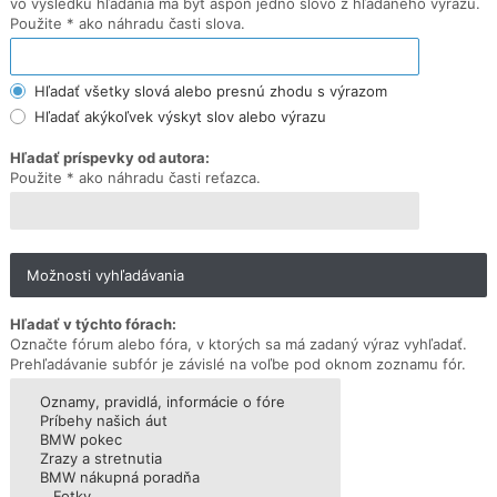
vo výsledku hľadania má byť aspoň jedno slovo z hľadaného výrazu.
Použite * ako náhradu časti slova.
Hľadať všetky slová alebo presnú zhodu s výrazom
Hľadať akýkoľvek výskyt slov alebo výrazu
Hľadať príspevky od autora:
Použite * ako náhradu časti reťazca.
Možnosti vyhľadávania
Hľadať v týchto fórach:
Označte fórum alebo fóra, v ktorých sa má zadaný výraz vyhľadať.
Prehľadávanie subfór je závislé na voľbe pod oknom zoznamu fór.