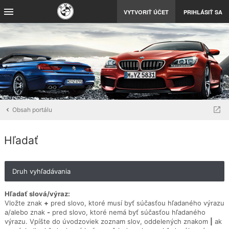
VYTVORIŤ ÚČET
PRIHLÁSIŤ SA
Obsah portálu
Hľadať
Druh vyhľadávania
Hľadať slová/výraz:
Vložte znak
+
pred slovo, ktoré musí byť súčasťou hľadaného výrazu
a/alebo znak
-
pred slovo, ktoré nemá byť súčasťou hľadaného
výrazu. Vpíšte do úvodzoviek zoznam slov, oddelených znakom
|
ak