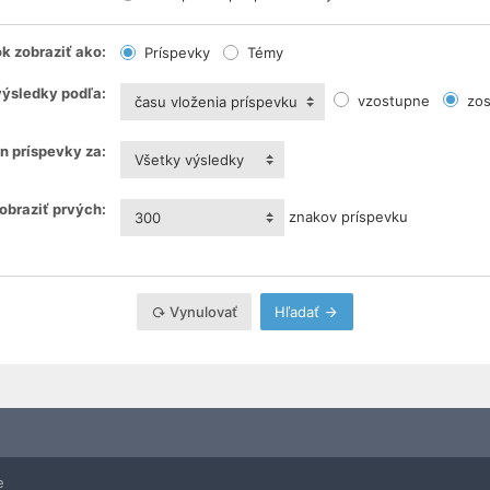
k zobraziť ako:
Príspevky
Témy
výsledky podľa:
vzostupne
zos
času vloženia príspevku
n príspevky za:
Všetky výsledky
obraziť prvých:
znakov príspevku
300
Vynulovať
Hľadať
e