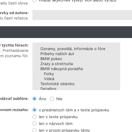
Hľadať akýkoľvek výskyt slov alebo výrazu
adu časti slova.
evky od autora:
u časti reťazca.
 týchto fórach:
ť. Prehľadávanie
om zoznamu fór.
adávať subfóra:
Áno
Nie
ovnom rozsahu:
v predmetoch tém a v texte príspevku
len v texte príspevku
len v názvoch tém
len v prvom príspevku témy