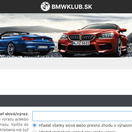
BMWKLUB.SK
ať slová/výraz:
 výrazu a/alebo
razu. Vpíšte do
Hľadať všetky slová alebo presnú zhodu s výrazo
hľadania má byť