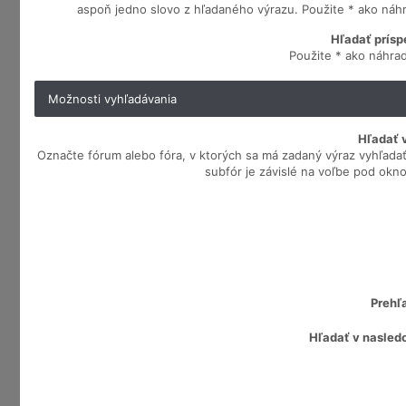
aspoň jedno slovo z hľadaného výrazu. Použite * ako náhr
Hľadať prísp
Použite * ako náhrad
Možnosti vyhľadávania
Hľadať v
Označte fórum alebo fóra, v ktorých sa má zadaný výraz vyhľada
subfór je závislé na voľbe pod okn
Prehľ
Hľadať v nasled