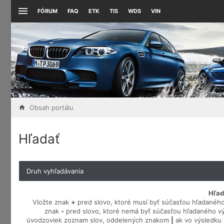
FÓRUM
FAQ
ETK
TIS
WDS
VIN
Obsah portálu
Hľadať
Druh vyhľadávania
Hľad
Vložte znak
+
pred slovo, ktoré musí byť súčasťou hľadaného
znak
-
pred slovo, ktoré nemá byť súčasťou hľadaného vý
úvodzoviek zoznam slov, oddelených znakom
|
ak vo výsledku 