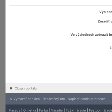
Výsledo
Zoradiť 
Vo výsledkoch zobraziť le
Z
Obsah portálu
Vymazať cookies
Realizačný tím
Napísať administrátorovi
Fasáda
|
Omietka
|
Farba
|
Náradie
|
FLEX náradie
|
Festool náradi