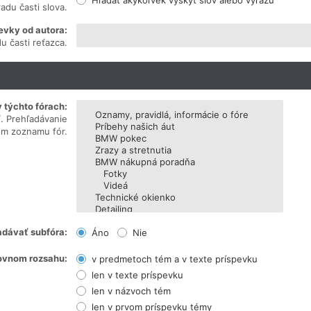
Hľadať akýkoľvek výskyt slov alebo výrazu
adu časti slova.
evky od autora:
u časti reťazca.
 týchto fórach:
ť. Prehľadávanie
om zoznamu fór.
adávať subfóra:
Áno
Nie
ovnom rozsahu:
v predmetoch tém a v texte príspevku
len v texte príspevku
len v názvoch tém
len v prvom príspevku témy