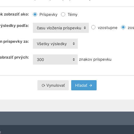
k zobraziť ako:
Príspevky
Témy
výsledky podľa:
vzostupne
zos
času vloženia príspevku
n príspevky za:
Všetky výsledky
obraziť prvých:
znakov príspevku
300
Vynulovať
Hľadať
e