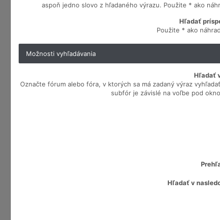
aspoň jedno slovo z hľadaného výrazu. Použite * ako náhr
Hľadať prísp
Použite * ako náhrad
Možnosti vyhľadávania
Hľadať v
Označte fórum alebo fóra, v ktorých sa má zadaný výraz vyhľada
subfór je závislé na voľbe pod okn
Prehľ
Hľadať v nasled