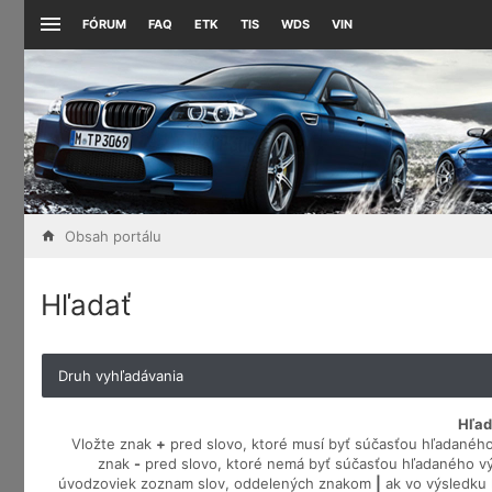
FÓRUM
FAQ
ETK
TIS
WDS
VIN
Obsah portálu
Hľadať
Druh vyhľadávania
Hľad
Vložte znak
+
pred slovo, ktoré musí byť súčasťou hľadaného
znak
-
pred slovo, ktoré nemá byť súčasťou hľadaného vý
úvodzoviek zoznam slov, oddelených znakom
|
ak vo výsledku 