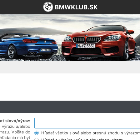
BMWKLUB.SK
ať slová/výraz:
 výrazu a/alebo
razu. Vpíšte do
Hľadať všetky slová alebo presnú zhodu s výrazo
hľadania má byť