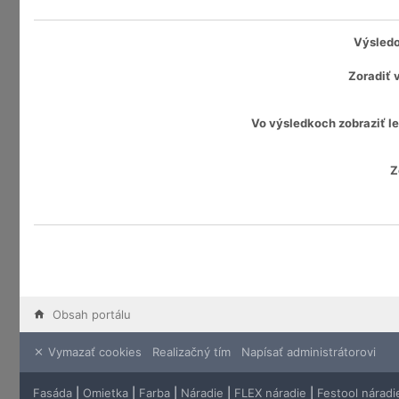
Výsledo
Zoradiť 
Vo výsledkoch zobraziť le
Z
Obsah portálu
Vymazať cookies
Realizačný tím
Napísať administrátorovi
Fasáda
|
Omietka
|
Farba
|
Náradie
|
FLEX náradie
|
Festool náradi