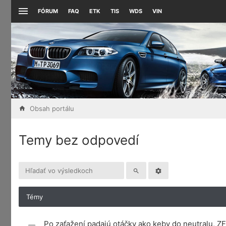
FÓRUM
FAQ
ETK
TIS
WDS
VIN
Obsah portálu
Temy bez odpovedí
Témy
Po zaťažení padajú otáčky ako keby do neutralu, 