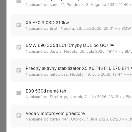
Napísané od
kane_21
,
Pondelok, 3. Augusta 2026, 11:40
»
X5 E70 3.0SD 210kw
Napísané od
Bruti
,
Nedeľa, 26. Júla 2026, 20:01
» v
BMW X
BMW E90 335d LCI (Chyby DDE po GO)
Napísané od
Jarwis
,
Nedeľa, 26. Júla 2026, 19:44
» v
BMW
Predný aktívny stabilizátor X5 X6 F15 F16 E70 E71
Napísané od
mitocross
,
Nedeľa, 19. Júla 2026, 19:44
» v
E39 530d nemá ťah
Napísané od
Straferqo
,
Utorok, 7. Júla 2026, 13:16
» v
BM
Voda v motorovom priestore
Napísané od
baran1444
,
Utorok, 7. Júla 2026, 02:23
» v
B