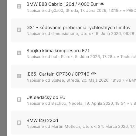
BMW E88 Cabrio 120d / 4000 Eur
Napísané od
g0a00
,
Streda, 17. Júna 2026, 13:19
» v
PRED
G31 - kódovanie preberania rychlostných limitov
Napísané od
dimensionone
,
Utorok, 9. Júna 2026, 06:28
Spojka klima kompresoru E71
Napísané od
bob
,
Piatok, 5. Júna 2026, 17:28
» v
Technic
[E65] Cartain CP730 / CP740
Napísané od
SpiKee
,
Streda, 20. Mája 2026, 18:36
» v
BMW
UK sedačky do EU
Napísané od
Bischoo
,
Nedeľa, 19. Apríla 2026, 18:54
» v
B
BMW f46 220d
Napísané od
Martin Motloch
,
Utorok, 24. Marca 2026, 17