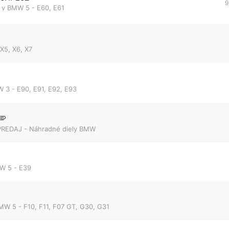
9
 v
BMW 5 - E60, E61
5, X6, X7
 3 - E90, E91, E92, E93
PREDAJ - Náhradné diely BMW
W 5 - E39
MW 5 - F10, F11, F07 GT, G30, G31