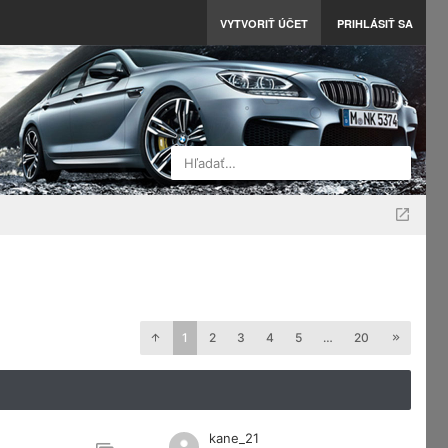
VYTVORIŤ ÚČET
PRIHLÁSIŤ SA
Hľadať…
1
2
3
4
5
…
20
kane_21