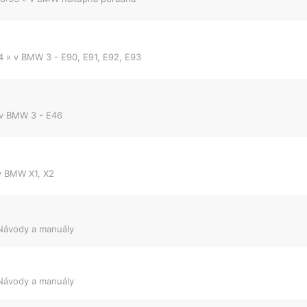
4
» v
BMW 3 - E90, E91, E92, E93
 v
BMW 3 - E46
v
BMW X1, X2
Návody a manuály
Návody a manuály