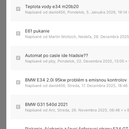
Teplota vody e34 m20b20
Napísané od
david456
,
Pondelok, 5. Januára 2026, 19:14
E61 pukanie
Napísané od
Martin Motloch
,
Nedeľa, 28. Decembra 2025
Automat po casle ide hladsie??
Napísané od
pby
,
Pondelok, 22. Decembra 2025, 13:00
»
BMW E34 2.0i 95kw problém s emisnou kontrolov
Napísané od
david456
,
Streda, 17. Decembra 2025, 18:46
BMW G31 540d 2021
Napísané od
Ant
,
Streda, 26. Novembra 2025, 06:48
» v
Piskanie, šúchanie z ľavej šoferovej strany F34 GT