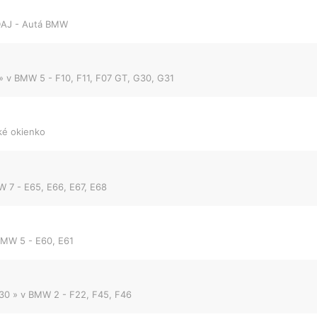
AJ - Autá BMW
» v
BMW 5 - F10, F11, F07 GT, G30, G31
ké okienko
 7 - E65, E66, E67, E68
MW 5 - E60, E61
:30
» v
BMW 2 - F22, F45, F46