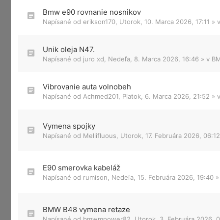
Bmw e90 rovnanie nosnikov
Napísané od
erikson170
,
Utorok, 10. Marca 2026, 17:11
» 
Unik oleja N47.
Napísané od
juro xd
,
Nedeľa, 8. Marca 2026, 16:46
» v
BM
Vibrovanie auta volnobeh
Napísané od
Achmed201
,
Piatok, 6. Marca 2026, 21:52
» 
Vymena spojky
Napísané od
Mellifluous
,
Utorok, 17. Februára 2026, 06:12
E90 smerovka kabeláž
Napísané od
rumison
,
Nedeľa, 15. Februára 2026, 19:40
»
BMW B48 vymena retaze
Napísané od
bmwmpower82
,
Utorok, 3. Februára 2026, 