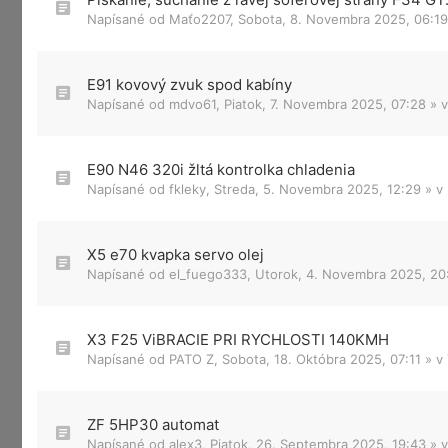
Napísané od
Maťo2207
,
Sobota, 8. Novembra 2025, 06:19
E91 kovový zvuk spod kabíny
Napísané od
mdvo61
,
Piatok, 7. Novembra 2025, 07:28
» 
E90 N46 320i žltá kontrolka chladenia
Napísané od
fkleky
,
Streda, 5. Novembra 2025, 12:29
» v
X5 e70 kvapka servo olej
Napísané od
el_fuego333
,
Utorok, 4. Novembra 2025, 20
X3 F25 ViBRACIE PRI RYCHLOSTI 140KMH
Napísané od
PATO Z
,
Sobota, 18. Októbra 2025, 07:11
» v
ZF 5HP30 automat
Napísané od
alex3
,
Piatok, 26. Septembra 2025, 19:43
» 