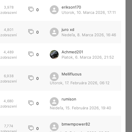
erikson170
3,978
0
Utorok, 10. Marca 2026, 17:11
zobrazení
juro xd
4,801
0
Nedeľa, 8. Marca 2026, 16:46
zobrazení
Achmed201
4,489
0
Piatok, 6. Marca 2026, 21:52
zobrazení
Mellifluous
6,938
0
zobrazení
Utorok, 17. Februára 2026, 06:12
rumison
4,680
0
zobrazení
Nedeľa, 15. Februára 2026, 19:40
bmwmpower82
7,774
0
zobrazení