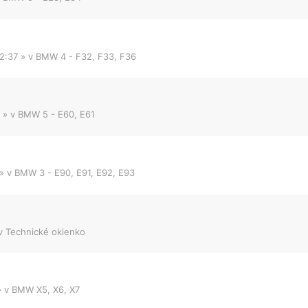
2:37
» v
BMW 4 - F32, F33, F36
» v
BMW 5 - E60, E61
» v
BMW 3 - E90, E91, E92, E93
v
Technické okienko
 v
BMW X5, X6, X7