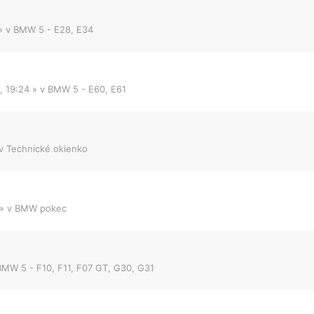
» v
BMW 5 - E28, E34
, 19:24
» v
BMW 5 - E60, E61
 v
Technické okienko
» v
BMW pokec
BMW 5 - F10, F11, F07 GT, G30, G31
.