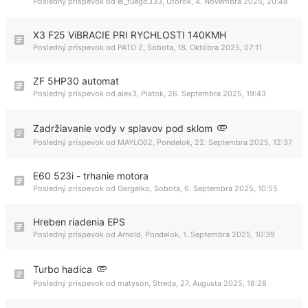
Posledný príspevok od
el_fuego333
,
Utorok, 4. Novembra 2025, 20:48
X3 F25 ViBRACIE PRI RYCHLOSTI 140KMH
Posledný príspevok od
PATO Z
,
Sobota, 18. Októbra 2025, 07:11
ZF 5HP30 automat
Posledný príspevok od
alex3
,
Piatok, 26. Septembra 2025, 19:43
Zadržiavanie vody v splavov pod sklom
Posledný príspevok od
MAYLO02
,
Pondelok, 22. Septembra 2025, 12:37
E60 523i - trhanie motora
Posledný príspevok od
Gergelko
,
Sobota, 6. Septembra 2025, 10:55
Hreben riadenia EPS
Posledný príspevok od
Arnold
,
Pondelok, 1. Septembra 2025, 10:39
Turbo hadica
Posledný príspevok od
matyson
,
Streda, 27. Augusta 2025, 18:28