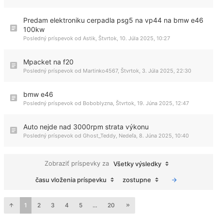
Predam elektroniku cerpadla psg5 na vp44 na bmw e46
100kw
Posledný príspevok od
Astik
,
Štvrtok, 10. Júla 2025, 10:27
Mpacket na f20
Posledný príspevok od
Martinko4567
,
Štvrtok, 3. Júla 2025, 22:30
bmw e46
Posledný príspevok od
Boboblyzna
,
Štvrtok, 19. Júna 2025, 12:47
Auto nejde nad 3000rpm strata výkonu
Posledný príspevok od
Ghost_Teddy
,
Nedeľa, 8. Júna 2025, 10:40
Zobraziť príspevky za
Všetky výsledky
času vloženia príspevku
zostupne
1
2
3
4
5
…
20