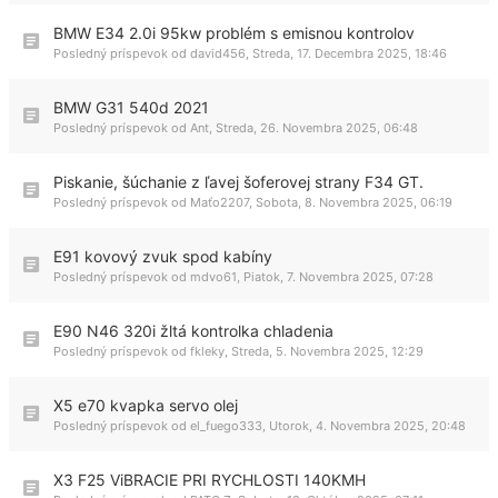
BMW E34 2.0i 95kw problém s emisnou kontrolov
Posledný príspevok od
david456
,
Streda, 17. Decembra 2025, 18:46
BMW G31 540d 2021
Posledný príspevok od
Ant
,
Streda, 26. Novembra 2025, 06:48
Piskanie, šúchanie z ľavej šoferovej strany F34 GT.
Posledný príspevok od
Maťo2207
,
Sobota, 8. Novembra 2025, 06:19
E91 kovový zvuk spod kabíny
Posledný príspevok od
mdvo61
,
Piatok, 7. Novembra 2025, 07:28
E90 N46 320i žltá kontrolka chladenia
Posledný príspevok od
fkleky
,
Streda, 5. Novembra 2025, 12:29
X5 e70 kvapka servo olej
Posledný príspevok od
el_fuego333
,
Utorok, 4. Novembra 2025, 20:48
X3 F25 ViBRACIE PRI RYCHLOSTI 140KMH