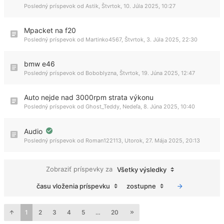
Posledný príspevok od
Astik
,
Štvrtok, 10. Júla 2025, 10:27
Mpacket na f20
Posledný príspevok od
Martinko4567
,
Štvrtok, 3. Júla 2025, 22:30
bmw e46
Posledný príspevok od
Boboblyzna
,
Štvrtok, 19. Júna 2025, 12:47
Auto nejde nad 3000rpm strata výkonu
Posledný príspevok od
Ghost_Teddy
,
Nedeľa, 8. Júna 2025, 10:40
Audio
Posledný príspevok od
Roman122113
,
Utorok, 27. Mája 2025, 20:13
Zobraziť príspevky za
Všetky výsledky
času vloženia príspevku
zostupne
1
2
3
4
5
…
20