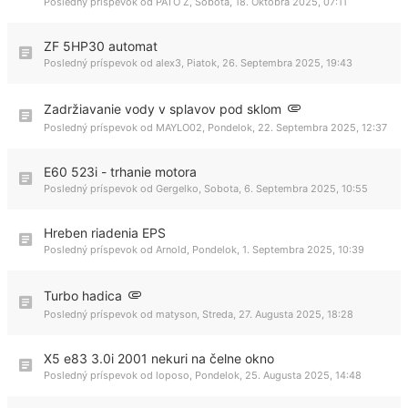
Posledný príspevok od
PATO Z
,
Sobota, 18. Októbra 2025, 07:11
ZF 5HP30 automat
Posledný príspevok od
alex3
,
Piatok, 26. Septembra 2025, 19:43
Zadržiavanie vody v splavov pod sklom
Posledný príspevok od
MAYLO02
,
Pondelok, 22. Septembra 2025, 12:37
E60 523i - trhanie motora
Posledný príspevok od
Gergelko
,
Sobota, 6. Septembra 2025, 10:55
Hreben riadenia EPS
Posledný príspevok od
Arnold
,
Pondelok, 1. Septembra 2025, 10:39
Turbo hadica
Posledný príspevok od
matyson
,
Streda, 27. Augusta 2025, 18:28
X5 e83 3.0i 2001 nekuri na čelne okno
Posledný príspevok od
loposo
,
Pondelok, 25. Augusta 2025, 14:48