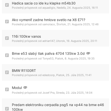
Hadica sacia co ide ku klapke m54b30
Posledný príspevok od
aquadigio
,
Nedeľa, 24. Augusta 2025, 16:11
Ako vymeniť zadne hmlove svetlo na X6 E71?
Posledný príspevok od
samolaco
,
Štvrtok, 21. Augusta 2025, 12:46
116i 100kw vanos
Posledný príspevok od
adrian147
,
Utorok, 19. Augusta 2025, 20:11
Bmw e53 slabý tlak paliva 4704 135kw 3.0d
Posledný príspevok od
Tonye53
,
Piatok, 8. Augusta 2025, 19:35
BMW R1100RT
Posledný príspevok od
ededcorp
,
Piatok, 25. Júla 2025, 11:41
Modul
Posledný príspevok od
Jozef Pra
,
Streda, 23. Júla 2025, 14:04
Predam elektroniku cerpadla psg5 na vp44 na bmw e46
100kw