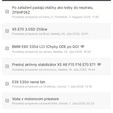
Po zaťažení padajú otáčky ako keby do neutralu,
ZF6HP26Z
Posledný príspevok od
kane_21
,
Pondelok, 3. Augusta 2026, 11:40
X5 E70 3.0SD 210kw
Posledný príspevok od
Bruti
,
Nedeľa, 26. Júla 2026, 20:01
BMW E90 335d LCI (Chyby DDE po GO)
Posledný príspevok od
Jarwis
,
Nedeľa, 26. Júla 2026, 19:44
Predný aktívny stabilizátor X5 X6 F15 F16 E70 E71
Posledný príspevok od
mitocross
,
Nedeľa, 19. Júla 2026, 19:44
E39 530d nemá ťah
Posledný príspevok od
Straferqo
,
Utorok, 7. Júla 2026, 13:16
Voda v motorovom priestore
Posledný príspevok od
baran1444
,
Utorok, 7. Júla 2026, 02:23