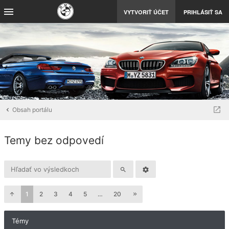
VYTVORIŤ ÚČET
PRIHLÁSIŤ SA
Obsah portálu
Temy bez odpovedí
1
2
3
4
5
…
20
Témy