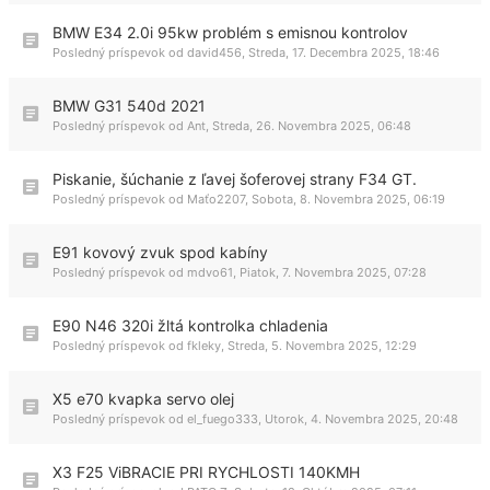
BMW E34 2.0i 95kw problém s emisnou kontrolov
Posledný príspevok od
david456
,
Streda, 17. Decembra 2025, 18:46
BMW G31 540d 2021
Posledný príspevok od
Ant
,
Streda, 26. Novembra 2025, 06:48
Piskanie, šúchanie z ľavej šoferovej strany F34 GT.
Posledný príspevok od
Maťo2207
,
Sobota, 8. Novembra 2025, 06:19
E91 kovový zvuk spod kabíny
Posledný príspevok od
mdvo61
,
Piatok, 7. Novembra 2025, 07:28
E90 N46 320i žltá kontrolka chladenia
Posledný príspevok od
fkleky
,
Streda, 5. Novembra 2025, 12:29
X5 e70 kvapka servo olej
Posledný príspevok od
el_fuego333
,
Utorok, 4. Novembra 2025, 20:48
X3 F25 ViBRACIE PRI RYCHLOSTI 140KMH