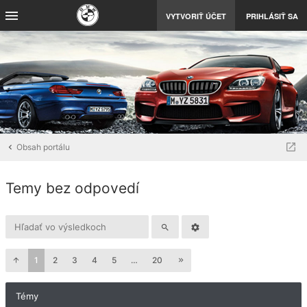
VYTVORIŤ ÚČET
PRIHLÁSIŤ SA
Obsah portálu
Temy bez odpovedí
1
2
3
4
5
…
20
Témy