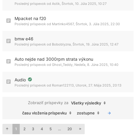
Posledný príspevok od
Astik
,
Štvrtok, 10. Júla 2025, 10:27
Mpacket na f20
Posledný príspevok od
Martinko4567
,
Štvrtok, 3. Júla 2025, 22:30
bmw e46
Posledný príspevok od
Boboblyzna
,
Štvrtok, 19. Júna 2025, 12:47
Auto nejde nad 3000rpm strata výkonu
Posledný príspevok od
Ghost_Teddy
,
Nedeľa, 8. Júna 2025, 10:40
Audio
Posledný príspevok od
Roman122113
,
Utorok, 27. Mája 2025, 20:13
Zobraziť príspevky za
Všetky výsledky
času vloženia príspevku
zostupne
1
2
3
4
5
…
20