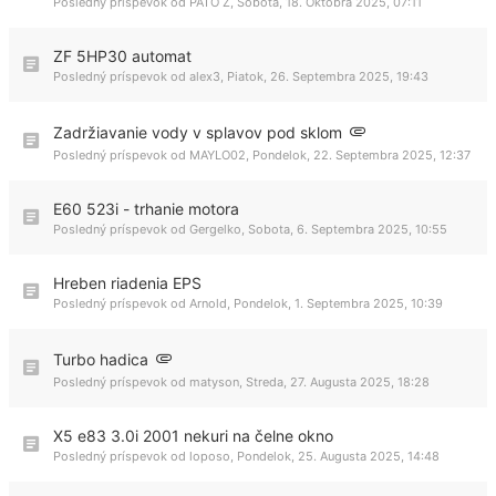
Posledný príspevok od
PATO Z
,
Sobota, 18. Októbra 2025, 07:11
ZF 5HP30 automat
Posledný príspevok od
alex3
,
Piatok, 26. Septembra 2025, 19:43
Zadržiavanie vody v splavov pod sklom
Posledný príspevok od
MAYLO02
,
Pondelok, 22. Septembra 2025, 12:37
E60 523i - trhanie motora
Posledný príspevok od
Gergelko
,
Sobota, 6. Septembra 2025, 10:55
Hreben riadenia EPS
Posledný príspevok od
Arnold
,
Pondelok, 1. Septembra 2025, 10:39
Turbo hadica
Posledný príspevok od
matyson
,
Streda, 27. Augusta 2025, 18:28
X5 e83 3.0i 2001 nekuri na čelne okno
Posledný príspevok od
loposo
,
Pondelok, 25. Augusta 2025, 14:48