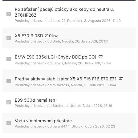
Po zaťažení padajú otáčky ako keby do neutralu,
ZF6HP26Z
Posledný príspevok od
kane_21
,
Pondelok, 3. Augusta 2026, 11:40
X5 E70 3.0SD 210kw
Posledný príspevok od
Bruti
,
Nedeľa, 26. Júla 2026, 20:01
BMW E90 335d LCI (Chyby DDE po GO)
Posledný príspevok od
Jarwis
,
Nedeľa, 26. Júla 2026, 19:44
Predný aktívny stabilizátor X5 X6 F15 F16 E70 E71
Posledný príspevok od
mitocross
,
Nedeľa, 19. Júla 2026, 19:44
E39 530d nemá ťah
Posledný príspevok od
Straferqo
,
Utorok, 7. Júla 2026, 13:16
Voda v motorovom priestore
Posledný príspevok od
baran1444
,
Utorok, 7. Júla 2026, 02:23