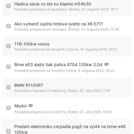
Hadica sacia co ide ku klapke m54b30
Posledný príspevok od
aquadigio
,
Nedeľa, 24. Augusta 2025, 16:11
Ako vymeniť zadne hmlove svetlo na X6 E71?
Posledný príspevok od
samolaco
,
Štvrtok, 21. Augusta 2025, 12:46
116i 100kw vanos
Posledný príspevok od
adrian147
,
Utorok, 19. Augusta 2025, 20:11
Bmw e53 slabý tlak paliva 4704 135kw 3.0d
Posledný príspevok od
Tonye53
,
Piatok, 8. Augusta 2025, 19:35
BMW R1100RT
Posledný príspevok od
ededcorp
,
Piatok, 25. Júla 2025, 11:41
Modul
Posledný príspevok od
Jozef Pra
,
Streda, 23. Júla 2025, 14:04
Predam elektroniku cerpadla psg5 na vp44 na bmw e46
100kw