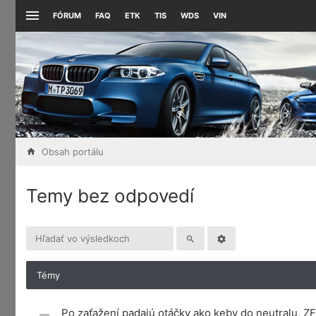
FÓRUM
FAQ
ETK
TIS
WDS
VIN
Obsah portálu
Temy bez odpovedí
Témy
Po zaťažení padajú otáčky ako keby do neutralu, 