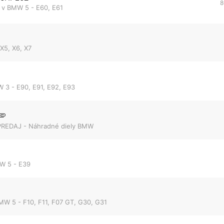
8
 v
BMW 5 - E60, E61
5, X6, X7
 3 - E90, E91, E92, E93
PREDAJ - Náhradné diely BMW
W 5 - E39
MW 5 - F10, F11, F07 GT, G30, G31