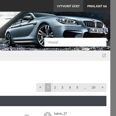
VYTVORIŤ ÚČET
PRIHLÁSIŤ SA
Hľadať…
1
2
3
4
5
…
20
kane_21