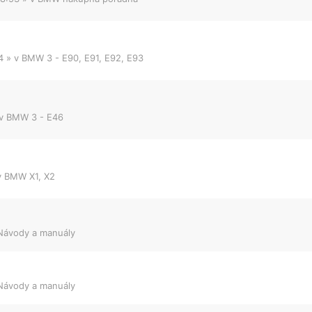
4
» v
BMW 3 - E90, E91, E92, E93
 v
BMW 3 - E46
v
BMW X1, X2
Návody a manuály
Návody a manuály