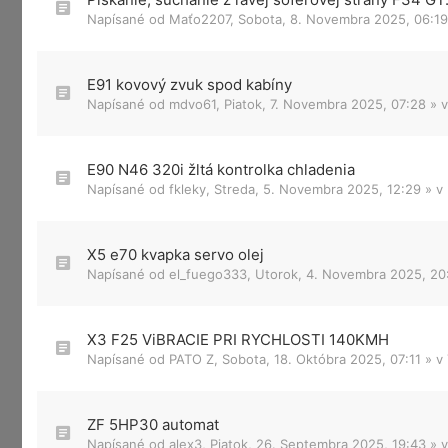
Napísané od
Maťo2207
,
Sobota, 8. Novembra 2025, 06:19
E91 kovový zvuk spod kabíny
Napísané od
mdvo61
,
Piatok, 7. Novembra 2025, 07:28
» 
E90 N46 320i žltá kontrolka chladenia
Napísané od
fkleky
,
Streda, 5. Novembra 2025, 12:29
» v
X5 e70 kvapka servo olej
Napísané od
el_fuego333
,
Utorok, 4. Novembra 2025, 20
X3 F25 ViBRACIE PRI RYCHLOSTI 140KMH
Napísané od
PATO Z
,
Sobota, 18. Októbra 2025, 07:11
» v
ZF 5HP30 automat
Napísané od
alex3
,
Piatok, 26. Septembra 2025, 19:43
» 