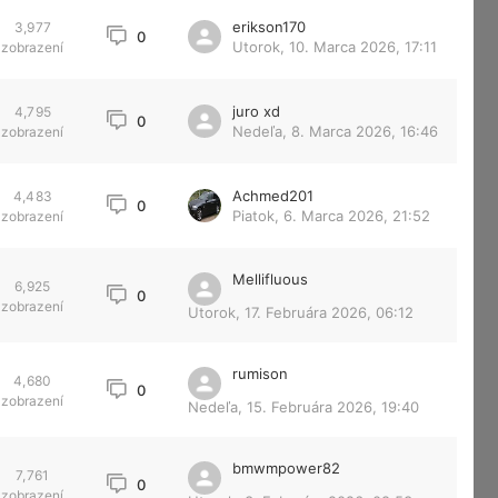
erikson170
3,977
0
Utorok, 10. Marca 2026, 17:11
zobrazení
juro xd
4,795
0
Nedeľa, 8. Marca 2026, 16:46
zobrazení
Achmed201
4,483
0
Piatok, 6. Marca 2026, 21:52
zobrazení
Mellifluous
6,925
0
zobrazení
Utorok, 17. Februára 2026, 06:12
rumison
4,680
0
zobrazení
Nedeľa, 15. Februára 2026, 19:40
bmwmpower82
7,761
0
zobrazení