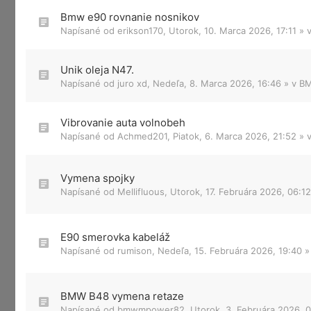
Bmw e90 rovnanie nosnikov
Napísané od
erikson170
,
Utorok, 10. Marca 2026, 17:11
» 
Unik oleja N47.
Napísané od
juro xd
,
Nedeľa, 8. Marca 2026, 16:46
» v
BM
Vibrovanie auta volnobeh
Napísané od
Achmed201
,
Piatok, 6. Marca 2026, 21:52
» 
Vymena spojky
Napísané od
Mellifluous
,
Utorok, 17. Februára 2026, 06:12
E90 smerovka kabeláž
Napísané od
rumison
,
Nedeľa, 15. Februára 2026, 19:40
»
BMW B48 vymena retaze
Napísané od
bmwmpower82
,
Utorok, 3. Februára 2026, 