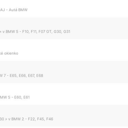
AJ - Autá BMW
» v
BMW 5 - F10, F11, F07 GT, G30, G31
ké okienko
 7 - E65, E66, E67, E68
MW 5 - E60, E61
:30
» v
BMW 2 - F22, F45, F46