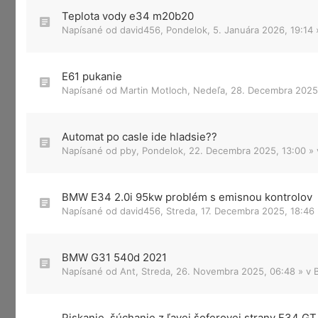
Teplota vody e34 m20b20
Napísané od
david456
,
Pondelok, 5. Januára 2026, 19:14
E61 pukanie
Napísané od
Martin Motloch
,
Nedeľa, 28. Decembra 2025
Automat po casle ide hladsie??
Napísané od
pby
,
Pondelok, 22. Decembra 2025, 13:00
»
BMW E34 2.0i 95kw problém s emisnou kontrolov
Napísané od
david456
,
Streda, 17. Decembra 2025, 18:46
BMW G31 540d 2021
Napísané od
Ant
,
Streda, 26. Novembra 2025, 06:48
» v
Piskanie, šúchanie z ľavej šoferovej strany F34 GT