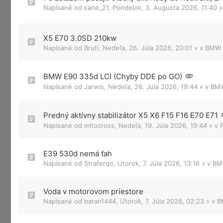
Napísané od
kane_21
,
Pondelok, 3. Augusta 2026, 11:40
»
X5 E70 3.0SD 210kw
Napísané od
Bruti
,
Nedeľa, 26. Júla 2026, 20:01
» v
BMW X
BMW E90 335d LCI (Chyby DDE po GO)
Napísané od
Jarwis
,
Nedeľa, 26. Júla 2026, 19:44
» v
BMW
Predný aktívny stabilizátor X5 X6 F15 F16 E70 E71
Napísané od
mitocross
,
Nedeľa, 19. Júla 2026, 19:44
» v
E39 530d nemá ťah
Napísané od
Straferqo
,
Utorok, 7. Júla 2026, 13:16
» v
BM
Voda v motorovom priestore
Napísané od
baran1444
,
Utorok, 7. Júla 2026, 02:23
» v
B