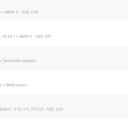
» v
BMW 5 - E28, E34
, 19:24
» v
BMW 5 - E60, E61
 v
Technické okienko
» v
BMW pokec
BMW 5 - F10, F11, F07 GT, G30, G31
.