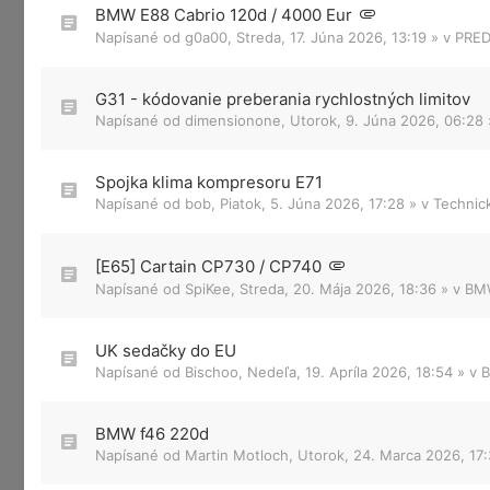
BMW E88 Cabrio 120d / 4000 Eur
Napísané od
g0a00
,
Streda, 17. Júna 2026, 13:19
» v
PRED
G31 - kódovanie preberania rychlostných limitov
Napísané od
dimensionone
,
Utorok, 9. Júna 2026, 06:28
Spojka klima kompresoru E71
Napísané od
bob
,
Piatok, 5. Júna 2026, 17:28
» v
Technic
[E65] Cartain CP730 / CP740
Napísané od
SpiKee
,
Streda, 20. Mája 2026, 18:36
» v
BMW
UK sedačky do EU
Napísané od
Bischoo
,
Nedeľa, 19. Apríla 2026, 18:54
» v
B
BMW f46 220d
Napísané od
Martin Motloch
,
Utorok, 24. Marca 2026, 17