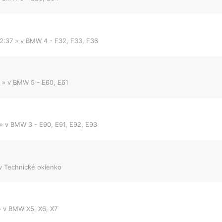
2:37
» v
BMW 4 - F32, F33, F36
» v
BMW 5 - E60, E61
» v
BMW 3 - E90, E91, E92, E93
v
Technické okienko
 v
BMW X5, X6, X7