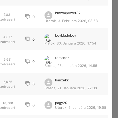
bmwmpower82
7,831
0
zobrazení
Utorok, 3. Februára 2026, 08:53
boybladeboy
4,877
0
zobrazení
Piatok, 30. Januára 2026, 17:54
tomanez
5,621
0
zobrazení
Streda, 28. Januára 2026, 14:55
hanzekk
5,056
0
zobrazení
Streda, 21. Januára 2026, 22:08
pagy20
13,788
0
Utorok, 6. Januára 2026, 19:55
zobrazení