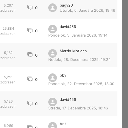
pagy20
5,267
0
Utorok, 6. Januára 2026, 19:46
zobrazení
david456
26,884
0
zobrazení
Pondelok, 5. Januára 2026, 19:14
Martin Motloch
5,162
0
zobrazení
Nedeľa, 28. Decembra 2025, 19:24
pby
5,251
0
zobrazení
Pondelok, 22. Decembra 2025, 13:00
david456
5,126
0
zobrazení
Streda, 17. Decembra 2025, 18:46
Ant
6,059