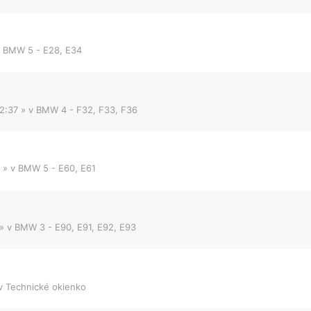
v
BMW 5 - E28, E34
2:37
» v
BMW 4 - F32, F33, F36
» v
BMW 5 - E60, E61
» v
BMW 3 - E90, E91, E92, E93
v
Technické okienko