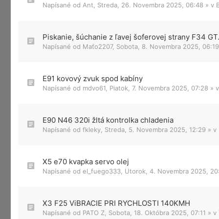
Napísané od
Ant
,
Streda, 26. Novembra 2025, 06:48
» v
Piskanie, šúchanie z ľavej šoferovej strany F34 GT
Napísané od
Maťo2207
,
Sobota, 8. Novembra 2025, 06:19
E91 kovový zvuk spod kabíny
Napísané od
mdvo61
,
Piatok, 7. Novembra 2025, 07:28
» 
E90 N46 320i žltá kontrolka chladenia
Napísané od
fkleky
,
Streda, 5. Novembra 2025, 12:29
» v
X5 e70 kvapka servo olej
Napísané od
el_fuego333
,
Utorok, 4. Novembra 2025, 20
X3 F25 ViBRACIE PRI RYCHLOSTI 140KMH
Napísané od
PATO Z
,
Sobota, 18. Októbra 2025, 07:11
» v