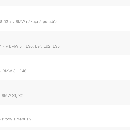
08:53
» v
BMW nákupná poradňa
4
» v
BMW 3 - E90, E91, E92, E93
 v
BMW 3 - E46
v
BMW X1, X2
Návody a manuály