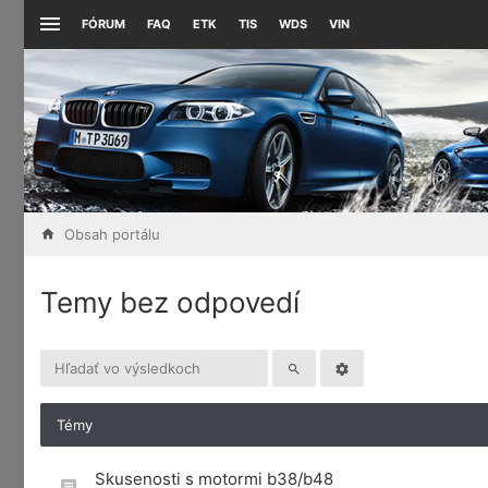
FÓRUM
FAQ
ETK
TIS
WDS
VIN
Obsah portálu
Temy bez odpovedí
Témy
Skusenosti s motormi b38/b48