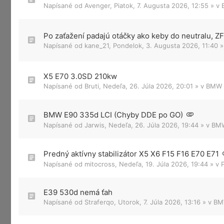
Napísané od
Avenger
,
Piatok, 7. Augusta 2026, 12:55
» v
Po zaťažení padajú otáčky ako keby do neutralu, 
Napísané od
kane_21
,
Pondelok, 3. Augusta 2026, 11:40
»
X5 E70 3.0SD 210kw
Napísané od
Bruti
,
Nedeľa, 26. Júla 2026, 20:01
» v
BMW X
BMW E90 335d LCI (Chyby DDE po GO)
Napísané od
Jarwis
,
Nedeľa, 26. Júla 2026, 19:44
» v
BMW
Predný aktívny stabilizátor X5 X6 F15 F16 E70 E71
Napísané od
mitocross
,
Nedeľa, 19. Júla 2026, 19:44
» v
E39 530d nemá ťah
Napísané od
Straferqo
,
Utorok, 7. Júla 2026, 13:16
» v
BM