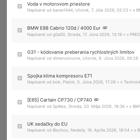
Voda v motorovom priestore
Napísané od
baran1444
,
Utorok, 7. Júla 2026, 02:23
» v
B
BMW E88 Cabrio 120d / 4000 Eur
Napísané od
g0a00
,
Streda, 17. Júna 2026, 13:19
» v
PRED
G31 - kódovanie preberania rychlostných limitov
Napísané od
dimensionone
,
Utorok, 9. Júna 2026, 06:28
Spojka klima kompresoru E71
Napísané od
bob
,
Piatok, 5. Júna 2026, 17:28
» v
Technic
[E65] Cartain CP730 / CP740
Napísané od
SpiKee
,
Streda, 20. Mája 2026, 18:36
» v
BMW
UK sedačky do EU
Napísané od
Bischoo
,
Nedeľa, 19. Apríla 2026, 18:54
» v
B