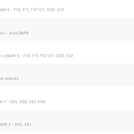
MW 5 - F10, F11, F07 GT, G30, G31
AJ - Autá BMW
» v
BMW 5 - F10, F11, F07 GT, G30, G31
ké okienko
 7 - E65, E66, E67, E68
MW 5 - E60, E61