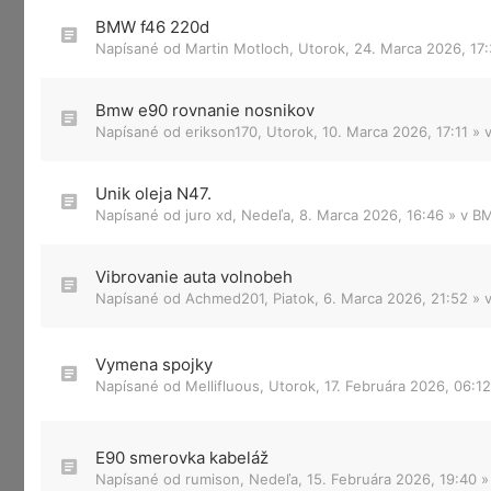
BMW f46 220d
Napísané od
Martin Motloch
,
Utorok, 24. Marca 2026, 17
Bmw e90 rovnanie nosnikov
Napísané od
erikson170
,
Utorok, 10. Marca 2026, 17:11
» 
Unik oleja N47.
Napísané od
juro xd
,
Nedeľa, 8. Marca 2026, 16:46
» v
BM
Vibrovanie auta volnobeh
Napísané od
Achmed201
,
Piatok, 6. Marca 2026, 21:52
» 
Vymena spojky
Napísané od
Mellifluous
,
Utorok, 17. Februára 2026, 06:12
E90 smerovka kabeláž
Napísané od
rumison
,
Nedeľa, 15. Februára 2026, 19:40
»