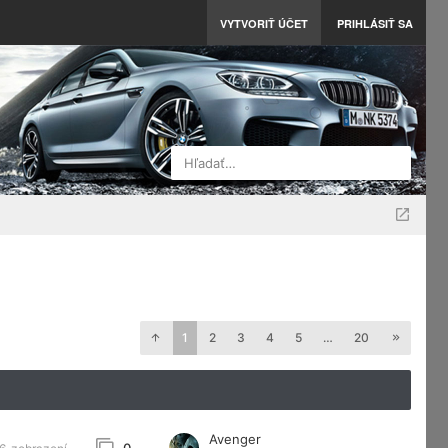
VYTVORIŤ ÚČET
PRIHLÁSIŤ SA
Hľadať…
1
2
3
4
5
…
20
Avenger