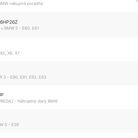
5
BMW nákupná poradňa
ZF6HP26Z
 v
BMW 5 - E60, E61
5, X6, X7
 3 - E90, E91, E92, E93
PREDAJ - Náhradné diely BMW
W 5 - E39