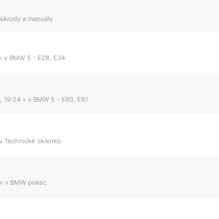
Návody a manuály
» v
BMW 5 - E28, E34
, 19:24
» v
BMW 5 - E60, E61
 v
Technické okienko
» v
BMW pokec