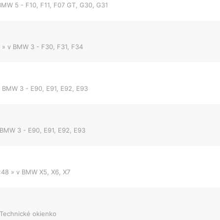
BMW 5 - F10, F11, F07 GT, G30, G31
.
» v
BMW 3 - F30, F31, F34
v
BMW 3 - E90, E91, E92, E93
BMW 3 - E90, E91, E92, E93
:48
» v
BMW X5, X6, X7
Technické okienko