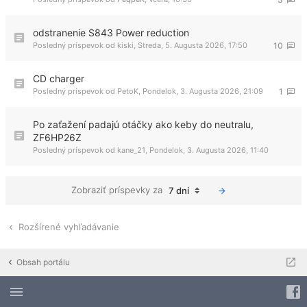
odstranenie S843 Power reduction
Posledný príspevok od
kiski
,
Streda, 5. Augusta 2026, 17:50
10
CD charger
Posledný príspevok od
PetoK
,
Pondelok, 3. Augusta 2026, 21:09
1
Po zaťažení padajú otáčky ako keby do neutralu,
ZF6HP26Z
Posledný príspevok od
kane_21
,
Pondelok, 3. Augusta 2026, 11:40
Zobraziť príspevky za
7 dní
Rozšírené vyhľadávanie
Obsah portálu