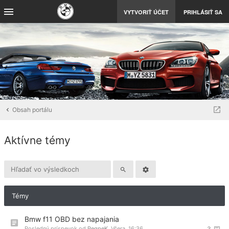
VYTVORIŤ ÚČET
PRIHLÁSIŤ SA
Obsah portálu
Aktívne témy
Témy
Bmw f11 OBD bez napajania
Posledný príspevok od
PeqpeK
,
Včera, 16:36
3