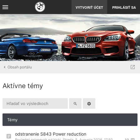
VYTVORIŤ ÚČET
PRIHLÁSIŤ SA
Obsah portálu
Aktívne témy
Témy
odstranenie S843 Power reduction
Posledný príspevok od
kiski
,
Streda, 5. Augusta 2026, 17:50
10