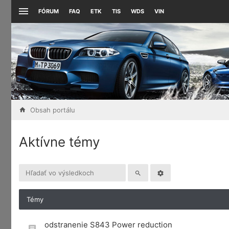
FÓRUM
FAQ
ETK
TIS
WDS
VIN
Obsah portálu
Aktívne témy
Témy
odstranenie S843 Power reduction