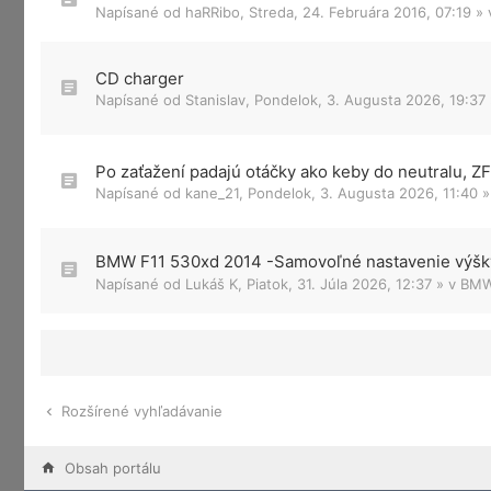
Napísané od
haRRibo
,
Streda, 24. Februára 2016, 07:19
» 
CD charger
Napísané od
Stanislav
,
Pondelok, 3. Augusta 2026, 19:37
Po zaťažení padajú otáčky ako keby do neutralu, 
Napísané od
kane_21
,
Pondelok, 3. Augusta 2026, 11:40
»
BMW F11 530xd 2014 -Samovoľné nastavenie výšky
Napísané od
Lukáš K
,
Piatok, 31. Júla 2026, 12:37
» v
BMW 
Rozšírené vyhľadávanie
Obsah portálu