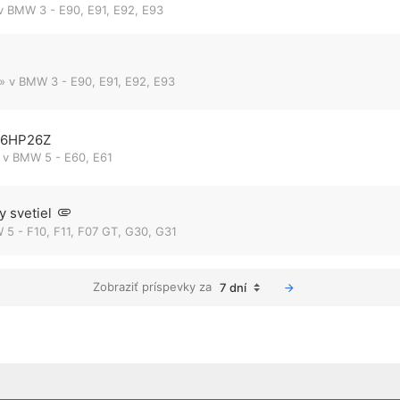
v
BMW 3 - E90, E91, E92, E93
» v
BMW 3 - E90, E91, E92, E93
ZF6HP26Z
 v
BMW 5 - E60, E61
 svetiel
5 - F10, F11, F07 GT, G30, G31
Zobraziť príspevky za
7 dní