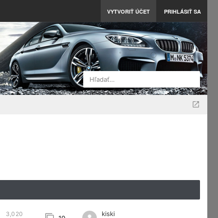
VYTVORIŤ ÚČET
PRIHLÁSIŤ SA
Hľadať…
kiski
3,020