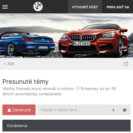
VYTVORIŤ ÚČET
PRIHLÁSIŤ SA
Kôš
Presunuté témy
Všetky thready ktoré nevedú k ničomu :)) Príspevky sú po 30
dňoch automaticky vymazávané.
Zamknuté
Oznámenia