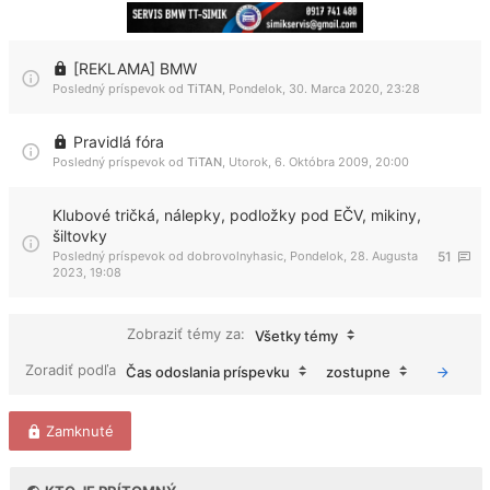
[REKLAMA] BMW
Posledný príspevok od
TiTAN
,
Pondelok, 30. Marca 2020, 23:28
Pravidlá fóra
Posledný príspevok od
TiTAN
,
Utorok, 6. Októbra 2009, 20:00
Klubové tričká, nálepky, podložky pod EČV, mikiny,
šiltovky
Posledný príspevok od
dobrovolnyhasic
,
Pondelok, 28. Augusta
51
2023, 19:08
Zobraziť témy za:
Všetky témy
Zoradiť podľa
Čas odoslania príspevku
zostupne
Zamknuté