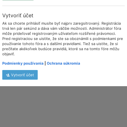
Vytvoriť účet
Ak sa chcete prihlásiť musíte byť najprv zaregsitrovaný. Registrácia
trvá len pár sekúnd a dáva vám väčšie možnosti. Administrátor fóra
môže prideľovať registrovaným užívateľom rozšířené právomoci.
Pred registraciou se uistite, že ste sa oboznámili s podmienkami pre
používanie tohoto fóra a s dalšími pravidlami. Tiež sa uistite, že si
prečítate akékoľvek budúce pravidlá, ktoré sa na tomto fóre môžu
objaviť.
Podmienky používania
|
Ochrana súkromia
Vytvoriť účet