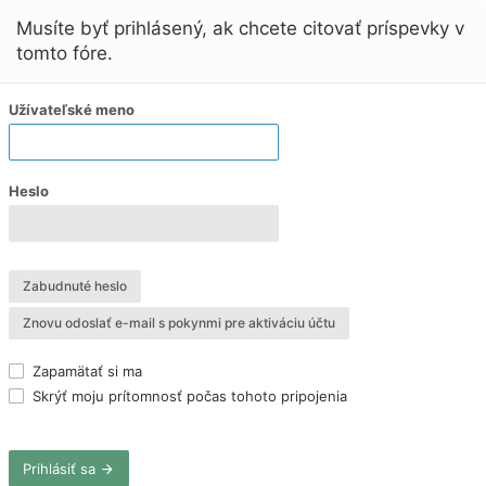
Musíte byť prihlásený, ak chcete citovať príspevky v
tomto fóre.
Užívateľské meno
Heslo
Zabudnuté heslo
Znovu odoslať e-mail s pokynmi pre aktiváciu účtu
Zapamätať si ma
Skrýť moju prítomnosť počas tohoto pripojenia
Prihlásiť sa