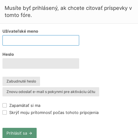
Musíte byť prihlásený, ak chcete citovať príspevky v
tomto fóre.
Užívateľské meno
Heslo
Zabudnuté heslo
Znovu odoslať e-mail s pokynmi pre aktiváciu účtu
Zapamätať si ma
Skrýť moju prítomnosť počas tohoto pripojenia
Prihlásiť sa