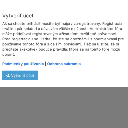
Vytvoriť účet
Ak sa chcete prihlásiť musíte byť najprv zaregsitrovaný. Registrácia
trvá len pár sekúnd a dáva vám väčšie možnosti. Administrátor fóra
môže prideľovať registrovaným užívateľom rozšířené právomoci.
Pred registraciou se uistite, že ste sa oboznámili s podmienkami pre
používanie tohoto fóra a s dalšími pravidlami. Tiež sa uistite, že si
prečítate akékoľvek budúce pravidlá, ktoré sa na tomto fóre môžu
objaviť.
Podmienky používania
|
Ochrana súkromia
Vytvoriť účet