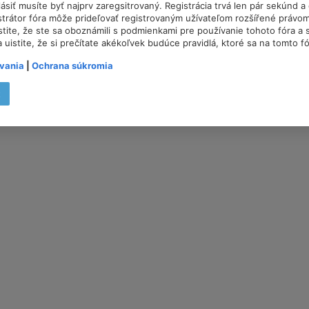
lásiť musíte byť najprv zaregsitrovaný. Registrácia trvá len pár sekúnd 
trátor fóra môže prideľovať registrovaným užívateľom rozšířené právom
istite, že ste sa oboznámili s podmienkami pre používanie tohoto fóra a s
a uistite, že si prečítate akékoľvek budúce pravidlá, ktoré sa na tomto f
vania
|
Ochrana súkromia
t