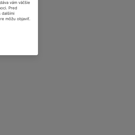
a dáva vám väčšie
oci. Pred
 dalšími
óre môžu objaviť.