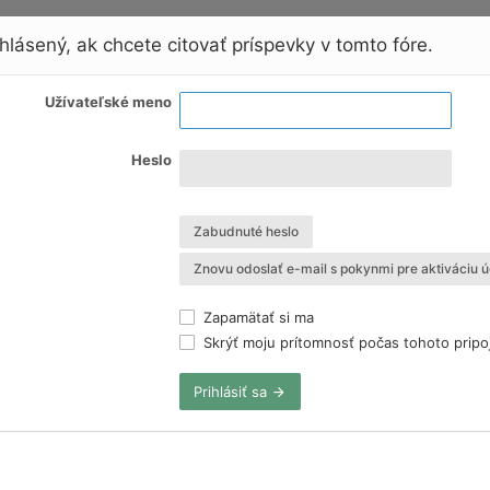
hlásený, ak chcete citovať príspevky v tomto fóre.
Užívateľské meno
Heslo
Zabudnuté heslo
Znovu odoslať e-mail s pokynmi pre aktiváciu ú
Zapamätať si ma
Skrýť moju prítomnosť počas tohoto pripo
Prihlásiť sa