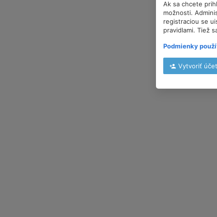
Ak sa chcete prih
možnosti. Adminis
registraciou se u
pravidlami. Tiež s
Podmienky použí
Vytvoriť úče